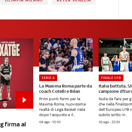
OLIMPIA MILANO
REYER VENEZIA
SERIE A
FINALE U18
La Maxima Roma parte da
Italia battuta, S
coach Cotelli e Bilan
campione d'Eur
Primi punti fermi per la
Nulla da fare per gl
Maxima Roma, nuovissima
che nella finalissi
realtà di Lega Basket nata
dell'Europeo U18 
dopo l'acquisto e il...
subito sotto in...
04 ago - 12:10
02 ago - 22:20
g firma al