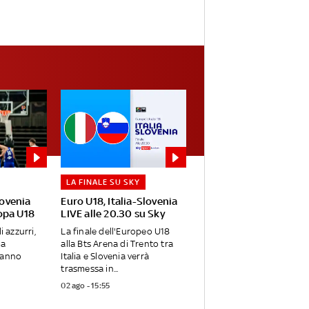
LA FINALE SU SKY
lovenia
Euro U18, Italia-Slovenia
opa U18
LIVE alle 20.30 su Sky
i azzurri,
La finale dell'Europeo U18
ma
alla Bts Arena di Trento tra
vanno
Italia e Slovenia verrà
trasmessa in...
02 ago - 15:55