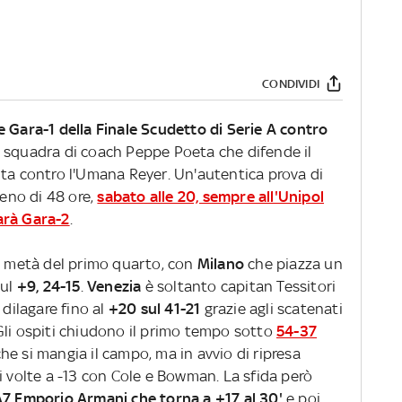
CONDIVIDI
e Gara-1 della Finale Scudetto di Serie A contro
a squadra di coach Peppe Poeta che difende il
ita contro l'Umana Reyer. Un'autentica prova di
meno di 48 ore,
sabato alle 20, sempre all'Unipol
arà Gara-2
.
da metà del primo quarto, con
Milano
che piazza un
sul
+9, 24-15
.
Venezia
è soltanto capitan Tessitori
 dilagare fino al
+20 sul 41-21
grazie agli scatenati
Gli ospiti chiudono il primo tempo sotto
54-37
he si mangia il campo, ma in avvio di ripresa
i volte a -13 con Cole e Bowman. La sfida però
7 Emporio Armani che torna a +17 al 30'
e poi