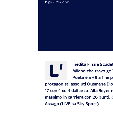
11 giu 2026 - 21:52
L'
inedita Finale Scudet
Milano che travolge 
Poeta è a +9 a fine p
protagonisti assoluti Ousmane Diop
17 con 4 su 4 dall'arco. Alla Reyer 
massimo in carriera con 26 punti. 
Assago (LIVE su Sky Sport)