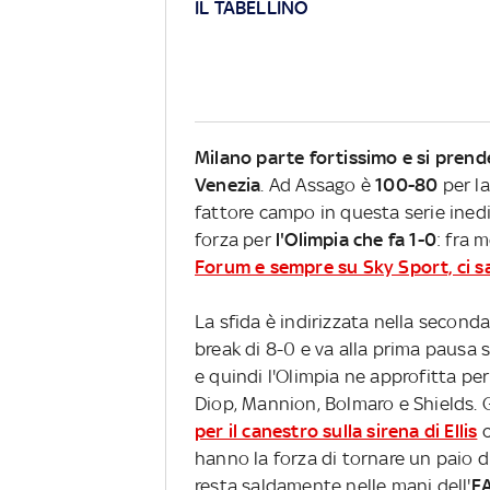
IL TABELLINO
Milano parte fortissimo e si prend
Venezia
. Ad Assago è
100-80
per l
fattore campo in questa serie ined
forza per
l'Olimpia che fa 1-0
: fra 
Forum e sempre su Sky Sport, ci s
La sfida è indirizzata nella secon
break di 8-0 e va alla prima pausa 
e quindi l'Olimpia ne approfitta per
Diop, Mannion, Bolmaro e Shields. 
per il canestro sulla sirena di Ellis
c
hanno la forza di tornare un paio d
resta saldamente nelle mani dell'
EA