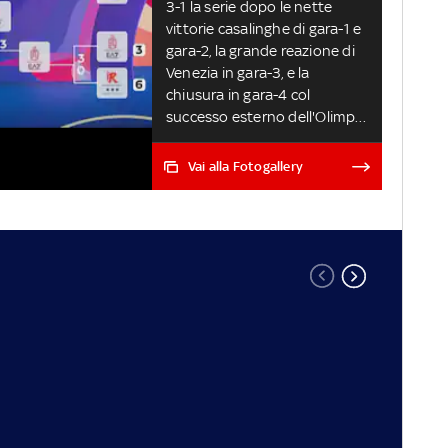
3-1 la serie dopo le nette
vittorie casalinghe di gara-1 e
gara-2, la grande reazione di
Venezia in gara-3, e la
chiusura in gara-4 col
successo esterno dell'Olimpia
che completa il 'Triplete' con
Supercoppa e Coppa Italia.
Vai alla Fotogallery