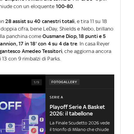
 e chiude con un eloquente
100-80
.
con
28 assist su 40 canestri totali
, e tira 11 su 18
n doppia cifra, bene LeDay, Shields e Nebo, brillano
alla panchina come
Ousmane Diop, 18 punti e 5
Mannion, 17 in 18' con 4 su 4 da tre
. In casa Reyer
igantesco Amedeo Tessitori
, che aggiorna ancora
 i 13 con 9 rimbalzi di Parks.
FOTOGALLERY
1/9
SERIE A
Playoff Serie A Basket
2026: il tabellone
La Finale Scudetto 2026 vede
il trionfo di Milano che chiude