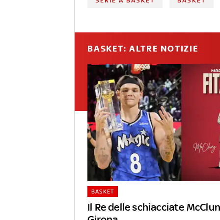
SERIE A BASKET
BASKET
BASKET: ALTRE NOTIZIE
BASKET
Il Re delle schiacciate McClun
Girona