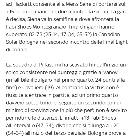
ad Hackett consente alla Mens Sana di portarsi sul
+15 quando mancano due minuti alla sirena. La gara
è decisa, Siena va in semifinale dove afronterà la
Fabi Shoes Montegranaro. I marchigiani hanno
superato 82-73 (25-14, 47-34, 65-52) la Canadian
Solar Bologna nel secondo incontro delle Final Eight
di Torino.
La squadra di Pillastrini ha scavato fin dall'inizio un
solco consistente nel punteggio grazie a Ivanov
(infallibile il bulgaro nel primo quarto, 24 punti alla
fine) e Cavaliero (19). Al contrario la Virtus non è
riuscita a entrare in partita: ad un primo quarto
davvero sotto tono, e' seguito un secondo con un
minimo di convinzione in più che però non è servito
per ridurre le distanze. E' infatti +13 Fabi Shoes
all'intervallo (47-34), divario che si allunga a +20
(54-34) all'inizio del terzo parziale. Bologna prova a