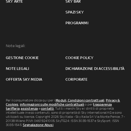
SKY ARTE
SKY BAR
SPAZI SKY
PROGRAMMI
Note legali:
GESTIONE COOKIE
COOKIE POLICY
NOTE LEGALI
DICHIARAZIONE DI ACCESSIBILITÀ
OFFERTA SKY MEDIA
CORPORATE
Per il consumatore clicca qui per i
Moduli, Condizioni contrattuali
,
Privacy &
Cookies
,
informazioni sulle modifiche contrattuali
o per
trasparenza
tariffaria
,
assistenza
e
contatti
. Tutti i marchi Sky e i diritti di proprietà
intellettuale in essi contenuti, sono di proprietà di Sky international AG e sono
utilizzati su licenza. Copyright 2026 Sky Italia - Sky Italia Srl Via Monte Penice, 7 -
20138 Milano P.IVA 04619241005. SkyTG24: ISSN 3035-1537 e SkySport: ISSN
3035-1545.
Segnalazione Abusi