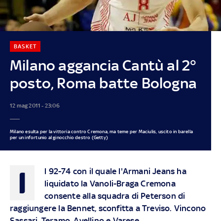
BASKET
Milano aggancia Cantù al 2°
posto, Roma batte Bologna
12 mag 2011 - 23:06
Milano esulta per la vittoria contro Cremona, ma teme per Maciulis, uscito in barella
per un infortunio al ginocchio destro (Getty)
I
l 92-74 con il quale l'Armani Jeans ha
liquidato la Vanoli-Braga Cremona
consente alla squadra di Peterson di
raggiungere la Bennet, sconfitta a Treviso. Vincono
Sassari, Teramo, Avellino e Varese