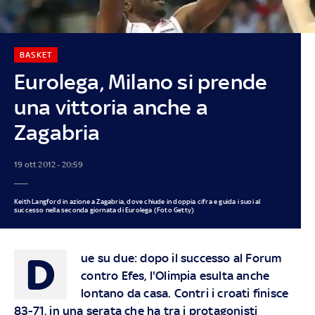
BASKET
Eurolega, Milano si prende
una vittoria anche a
Zagabria
19 ott 2012 - 20:59
Keith Langford in azione a Zagabria, dove chiude in doppia cifra e guida i suoi al
successo nella seconda giornata di Eurolega (Foto Getty)
D
ue su due: dopo il successo al Forum
contro Efes, l'Olimpia esulta anche
lontano da casa. Contri i croati finisce
83-71, in una serata che ha tra i protagonisti