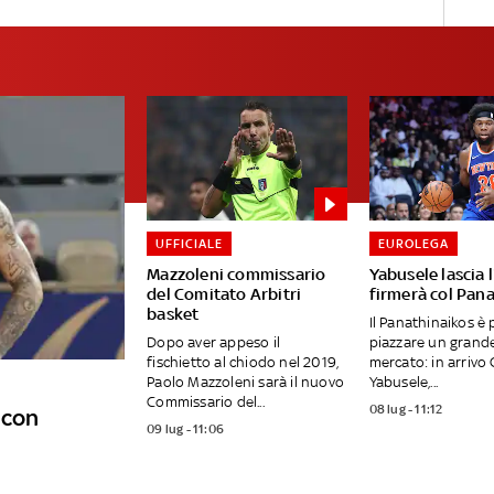
UFFICIALE
EUROLEGA
Mazzoleni commissario
Yabusele lascia 
del Comitato Arbitri
firmerà col Pan
basket
Il Panathinaikos è
Dopo aver appeso il
piazzare un grande
fischietto al chiodo nel 2019,
mercato: in arriv
Paolo Mazzoleni sarà il nuovo
Yabusele,...
Commissario del...
08 lug - 11:12
 con
09 lug - 11:06