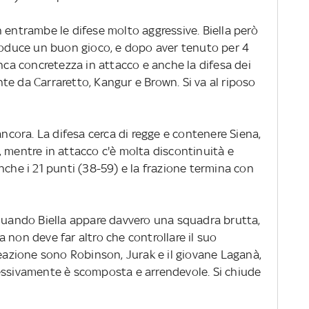
 entrambe le difese molto aggressive. Biella però
produce un buon gioco, e dopo aver tenuto per 4
anca concretezza in attacco e anche la difesa dei
te da Carraretto, Kangur e Brown. Si va al riposo
ancora. La difesa cerca di regge e contenere Siena,
 mentre in attacco c'è molta discontinuità e
nche i 21 punti (38-59) e la frazione termina con
 quando Biella appare davvero una squadra brutta,
 non deve far altro che controllare il suo
reazione sono Robinson, Jurak e il giovane Laganà,
essivamente è scomposta e arrendevole. Si chiude