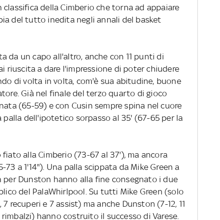
 in classifica della Cimberio che torna ad appaiare
a del tutto inedita negli annali del basket
 da un capo all'altro, anche con 11 punti di
i riuscita a dare l'impressione di poter chiudere
ndo di volta in volta, com'è sua abitudine, buone
tore. Già nel finale del terzo quarto di gioco
inata (65-59) e con Cusin sempre spina nel cuore
 palla dell'ipotetico sorpasso al 35' (67-65 per la
fiato alla Cimberio (73-67 al 37'), ma ancora
-73 a 1'14"). Una palla scippata da Mike Green a
n per Dunston hanno alla fine consegnato i due
blico del PalaWhirlpool. Su tutti Mike Green (solo
 7 recuperi e 7 assist) ma anche Dunston (7-12, 11
8 rimbalzi) hanno costruito il successo di Varese.