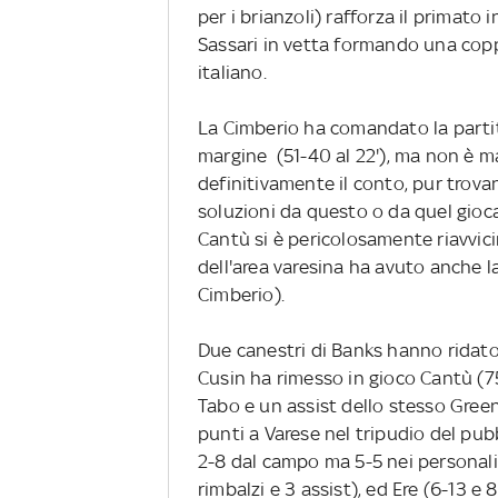
per i brianzoli) rafforza il primato
Sassari in vetta formando una coppi
italiano.
La Cimberio ha comandato la partita
margine (51-40 al 22'), ma non è ma
definitivamente il conto, pur trova
soluzioni da questo o da quel gioca
Cantù si è pericolosamente riavvic
dell'area varesina ha avuto anche la
Cimberio).
Due canestri di Banks hanno ridato 
Cusin ha rimesso in gioco Cantù (75
Tabo e un assist dello stesso Gree
punti a Varese nel tripudio del pub
2-8 dal campo ma 5-5 nei personali,
rimbalzi e 3 assist), ed Ere (6-13 e 