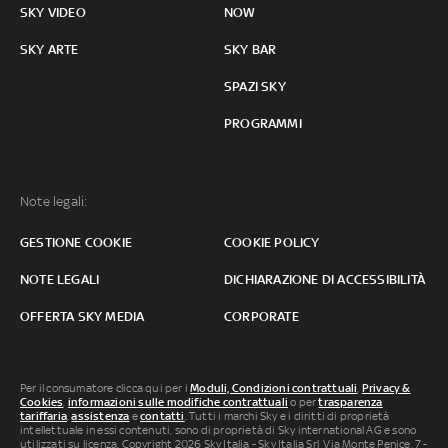
SKY VIDEO
NOW
SKY ARTE
SKY BAR
SPAZI SKY
PROGRAMMI
Note legali:
GESTIONE COOKIE
COOKIE POLICY
NOTE LEGALI
DICHIARAZIONE DI ACCESSIBILITÀ
OFFERTA SKY MEDIA
CORPORATE
Per il consumatore clicca qui per i
Moduli, Condizioni contrattuali
,
Privacy &
Cookies
,
informazioni sulle modifiche contrattuali
o per
trasparenza
tariffaria
,
assistenza
e
contatti
. Tutti i marchi Sky e i diritti di proprietà
intellettuale in essi contenuti, sono di proprietà di Sky international AG e sono
utilizzati su licenza. Copyright 2026 Sky Italia - Sky Italia Srl Via Monte Penice, 7 -