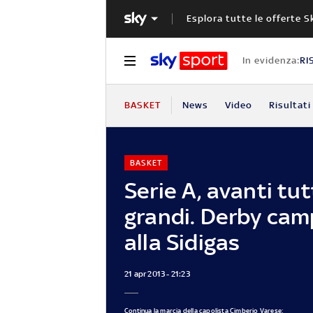
Esplora tutte le offerte S
In evidenza:
RI
BASKET
News
Video
Risultati
BASKET
Serie A, avanti tut
grandi. Derby ca
alla Sidigas
21 apr 2013 - 21:23
Continua la marcia della capolista Cimberio Varese: