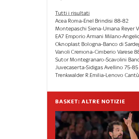
Tutti i risultati
Acea Roma-Enel Brindisi 88-82
Montepaschi Siena-Umana Reyer V
EA7 Emporio Armani Milano-Angelic
Oknoplast Bologna-Banco di Sardeg
Vanoli Cremona-Cimberio Varese 8
Sutor Montegranaro-Scavolini Ban
Juvecaserta-Sidigas Avellino 75-85
Trenkwalder R.Emilia-Lenovo Cantù
BASKET: ALTRE NOTIZIE