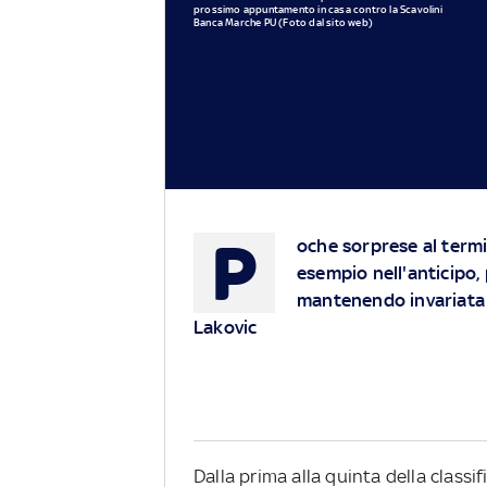
prossimo appuntamento in casa contro la Scavolini
Banca Marche PU (Foto dal sito web)
P
oche sorprese al termi
esempio nell'anticipo,
mantenendo invariata l
Lakovic
Dalla prima alla quinta della classif