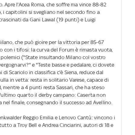
rno. Apre l'Acea Roma, che soffre ma vince 88-82
o, i capitolini si svegliano nel secondo fino a
trascinati da Gani Lawal (19 punti) e Luigi
Milano, che può gioire per la vittoria per 85-67
o con i tifosi: la curva del Forum è rimasta vuota,
i polemici ("State insultando Milano col vostro
rgognarvi?" e "Teste basse e pedalare, ci dovete
 di Scariolo in classifica c'è Siena, reduce dal
la in vetta: resta in solitario Varese, capace di
 mentre a 4 punti resta Sassari, che ha steso
ll'ultimo quarto il derby campano: Caserta non
lla nel finale, consegnando il successo ad Avellino.
renkwalder Reggio Emilia e Lenovo Cantù: vincono i
utto a Troy Bell e Andrea Cinciarini, autori di 18 e