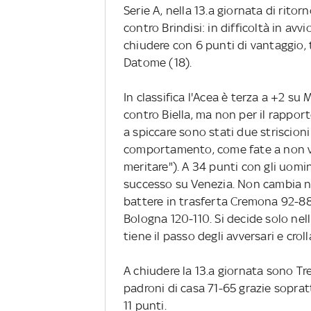
Serie A, nella 13.a giornata di rito
contro Brindisi: in difficoltà in avvi
chiudere con 6 punti di vantaggio, 
Datome (18).
In classifica l'Acea è terza a +2 su 
contro Biella, ma non per il rapport
a spiccare sono stati due striscion
comportamento, come fate a non ve
meritare"). A 34 punti con gli uomini
successo su Venezia. Non cambia nul
battere in trasferta Cremona 92-88,
Bologna 120-110. Si decide solo ne
tiene il passo degli avversari e cro
A chiudere la 13.a giornata sono T
padroni di casa 71-65 grazie sopratt
11 punti.