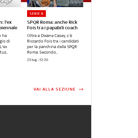
SERIE A
n: l'ex
SPQR Roma: anche Rick
biennale
Fois tra i papabili coach
o ha
Oltre a Dwane Casey, c’è
gio di
Riccardo Fois tra i candidati
L'ex
per la panchina della SPQR
us...
Roma. Secondo...
23 lug - 12:20
VAI ALLA SEZIONE