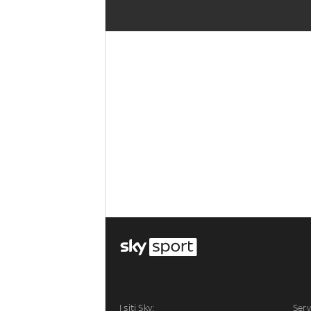
I siti Sky:
Serv