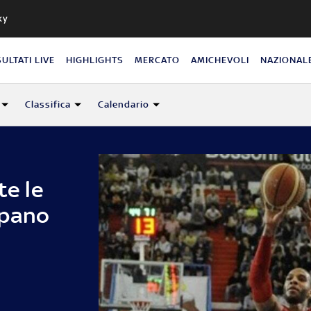
ky
SULTATI LIVE
HIGHLIGHTS
MERCATO
AMICHEVOLI
NAZIONAL
Classifica
Calendario
te le
mpano