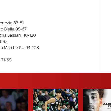
enezia 83-81
o Biella 85-67
na Sassari 110-120
8-92
ca Marche PU 94-108
 71-65