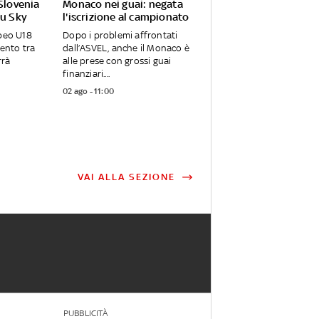
-Slovenia
Monaco nei guai: negata
su Sky
l'iscrizione al campionato
opeo U18
Dopo i problemi affrontati
rento tra
dall’ASVEL, anche il Monaco è
rrà
alle prese con grossi guai
finanziari....
02 ago - 11:00
VAI ALLA SEZIONE
PUBBLICITÀ