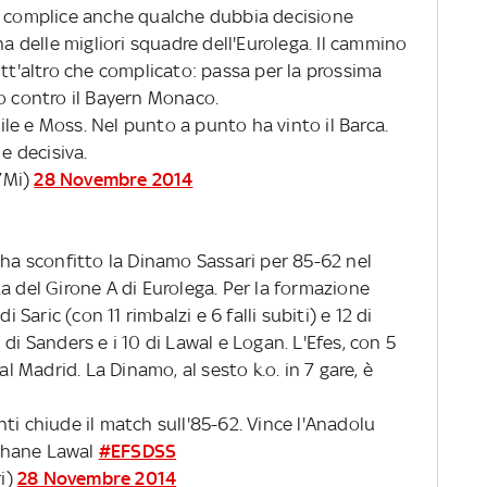
, complice anche qualche dubbia decisione
na delle migliori squadre dell'Eurolega. Il cammino
utt'altro che complicato: passa per la prossima
mo contro il Bayern Monaco.
le e Moss. Nel punto a punto ha vinto il Barca.
 e decisiva.
7Mi)
28 Novembre 2014
 ha sconfitto la Dinamo Sassari per 85-62 nel
a del Girone A di Eurolega. Per la formazione
i Saric (con 11 rimbalzi e 6 falli subiti) e 12 di
di Sanders e i 10 di Lawal e Logan. L'Efes, con 5
al Madrid. La Dinamo, al sesto k.o. in 7 gare, è
ti chiude il match sull'85-62. Vince l'Anadolu
u Shane Lawal
#EFSDSS
i)
28 Novembre 2014