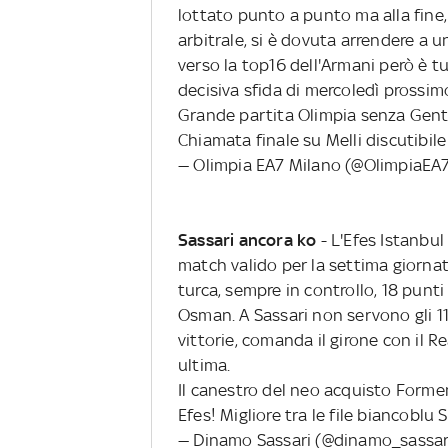
lottato punto a punto ma alla fine
arbitrale, si è dovuta arrendere a u
verso la top16 dell'Armani però è t
decisiva sfida di mercoledì prossi
Grande partita Olimpia senza Genti
Chiamata finale su Melli discutibile
— Olimpia EA7 Milano (@OlimpiaEA
Sassari ancora ko
- L'Efes Istanbul
match valido per la settima giornat
turca, sempre in controllo, 18 punti d
Osman. A Sassari non servono gli 11 
vittorie, comanda il girone con il Re
ultima.
Il canestro del neo acquisto Formen
Efes! Migliore tra le file biancobl
— Dinamo Sassari (@dinamo_sassar