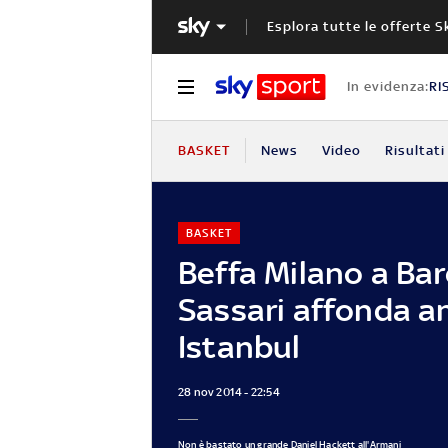
Esplora tutte le offerte S
In evidenza:
RI
BASKET
News
Video
Risultati
BASKET
Beffa Milano a Bar
Sassari affonda a
Istanbul
28 nov 2014 - 22:54
Non è bastato un grande Daniel Hackett all'Armani