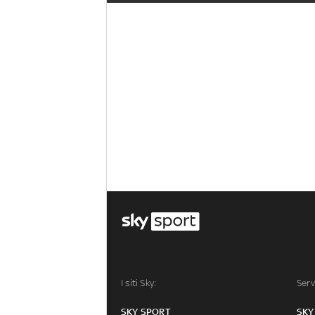
I siti Sky:
Serv
SKY SPORT
SKY