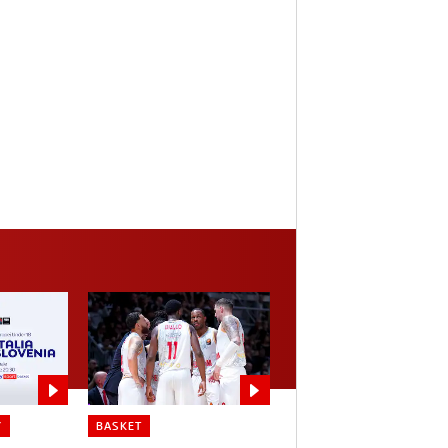
Y
BASKET