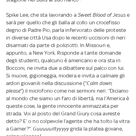
Spike Lee, che sta lavorando a
Sweet Blood of Jesus
e
sarà per quello che gli balla al collo un crocefisso
degno di Padre Pio, parla infervorato delle proteste
in diverse città Usa dopo le recenti uccisioni di neri
disarmati da parte di poliziotti. In Missouri e,
appunto, a New York. Risponde a tante domande
degli studenti, qualcuno è americano e ora sta in
Bocconi, ne invita due a dibattere sul palco con lui.
Si muove, gigioneggia, modera e invita a calmare gli
ardori giovanili nella discussione (“
Calm down,
please
”) il microfono come nei sermoni neri: “Diciamo
al mondo che siamo un faro di libertà, ma l’America è
queste cose, la gente innocente ammazzata per
strada. Voi al posto del Grand Giury cosa avreste
detto? E’ o no colpevole l’agente che ha tolto la vitra
a Garner?”.
Guuuuuiltyyyyy
grida la platea govane,