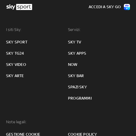
ACCEDI A SKY GO
I siti Sky:
Servizi:
SKY SPORT
SKY TV
SKY TG24
SKY APPS
SKY VIDEO
NOW
SKY ARTE
SKY BAR
SPAZI SKY
PROGRAMMI
Note legali:
GESTIONE COOKIE
COOKIE POLICY