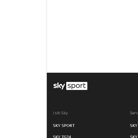
I siti Sky:
Serv
SKY SPORT
SKY
SKY TG24
SKY