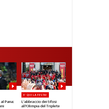
E' QUI LA FESTA!
 al Pana:
L'abbraccio dei tifosi
nni
all'Olimpia del Triplete