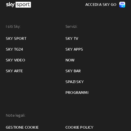
ACCEDI A SKY GO
I siti Sky:
Servizi:
SKY SPORT
SKY TV
SKY TG24
SKY APPS
SKY VIDEO
NOW
SKY ARTE
SKY BAR
SPAZI SKY
PROGRAMMI
Note legali:
GESTIONE COOKIE
COOKIE POLICY