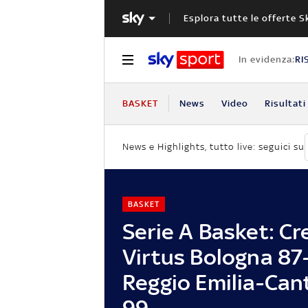
Esplora tutte le offerte S
In evidenza:
RI
BASKET
News
Video
Risultati
News e Highlights, tutto live: seguici su
BASKET
Serie A Basket: C
Virtus Bologna 87
Reggio Emilia-Can
99