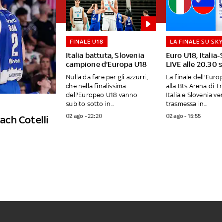
FINALE U18
LA FINALE SU SK
Italia battuta, Slovenia
Euro U18, Italia
campione d'Europa U18
LIVE alle 20.30 
Nulla da fare per gli azzurri,
La finale dell'Eur
che nella finalissima
alla Bts Arena di T
dell'Europeo U18 vanno
Italia e Slovenia ve
subito sotto in...
trasmessa in...
02 ago - 22:20
02 ago - 15:55
ch Cotelli