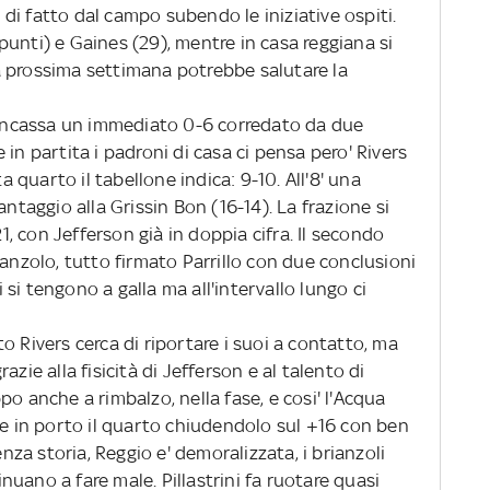
o di fatto dal campo subendo le iniziative ospiti.
unti) e Gaines (29), mentre in casa reggiana si
lla prossima settimana potrebbe salutare la
e incassa un immediato 0-6 corredato da due
in partita i padroni di casa ci pensa pero' Rivers
ta quarto il tabellone indica: 9-10. All'8' una
antaggio alla Grissin Bon (16-14). La frazione si
21, con Jefferson già in doppia cifra. Il secondo
ianzolo, tutto firmato Parrillo con due conclusioni
ni si tengono a galla ma all'intervallo lungo ci
o Rivers cerca di riportare i suoi a contatto, ma
zie alla fisicità di Jefferson e al talento di
po anche a rimbalzo, nella fase, e cosi' l'Acqua
in porto il quarto chiudendolo sul +16 con ben
enza storia, Reggio e' demoralizzata, i brianzoli
uano a fare male. Pillastrini fa ruotare quasi