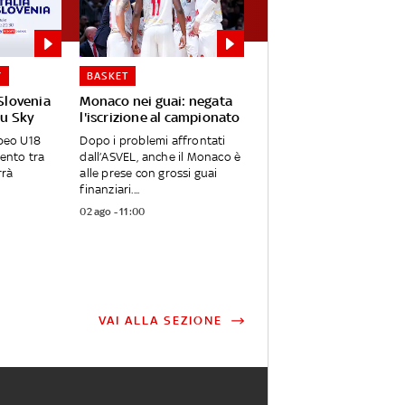
Y
BASKET
-Slovenia
Monaco nei guai: negata
su Sky
l'iscrizione al campionato
opeo U18
Dopo i problemi affrontati
rento tra
dall’ASVEL, anche il Monaco è
rrà
alle prese con grossi guai
finanziari....
02 ago - 11:00
VAI ALLA SEZIONE