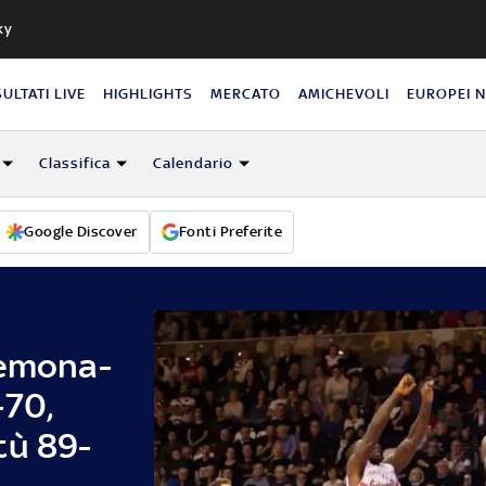
ky
SULTATI LIVE
HIGHLIGHTS
MERCATO
AMICHEVOLI
EUROPEI 
Classifica
Calendario
Google Discover
Fonti Preferite
remona-
-70,
tù 89-