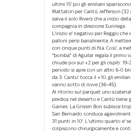
ultimi 15' poi gli emiliani spariscon
Mattatori per Cantù Jefferson (32 p
salva il solo Rivers che a inizio de
compagnia in direzione Eurolega.
L'inizio e' negativo per Reggio ch
palloni persi banalmente. A mettere 
con cinque punti di fila. Cosi', a me
"bomba" di Aguilar regala il primo v
chiude poi sul +2 per gli ospiti: 19-
periodo si apre con un altro 6-0 br
da 3. Cantu' tocca il +10, gli emilia
vanno sotto di nove (36-45).
Al ritorno sul parquet uno scatenat
predica nel deserto e Cantù tiene gra
Gaines. La Grissin Bon subisce trop
San Bernardo conduce agevolmente 
31 punti in 10'. L'ultimo quarto e' s
colpiscono chirurgicamente e contin