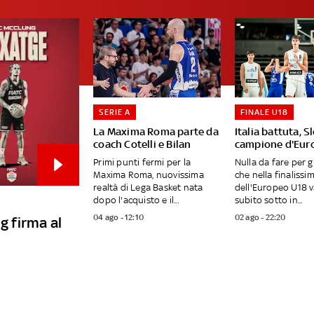
SERIE A
FINALE U18
La Maxima Roma parte da
Italia battuta, S
coach Cotelli e Bilan
campione d'Eur
Primi punti fermi per la
Nulla da fare per gl
Maxima Roma, nuovissima
che nella finalissi
realtà di Lega Basket nata
dell'Europeo U18 
dopo l'acquisto e il...
subito sotto in...
04 ago - 12:10
02 ago - 22:20
g firma al