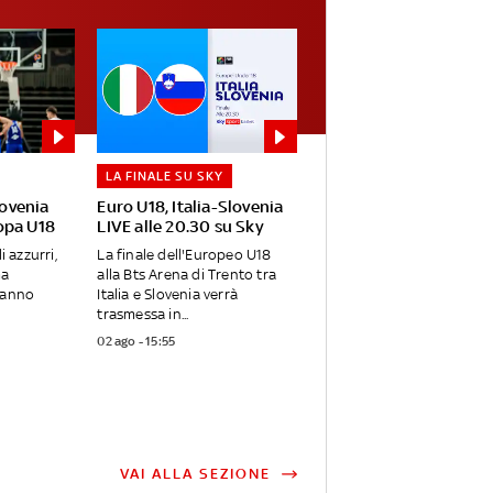
LA FINALE SU SKY
lovenia
Euro U18, Italia-Slovenia
opa U18
LIVE alle 20.30 su Sky
i azzurri,
La finale dell'Europeo U18
ma
alla Bts Arena di Trento tra
vanno
Italia e Slovenia verrà
trasmessa in...
02 ago - 15:55
VAI ALLA SEZIONE