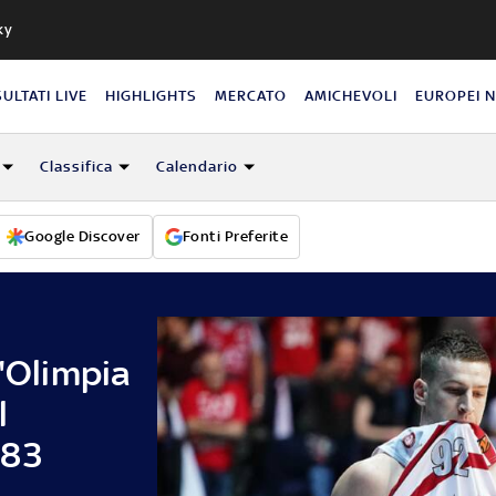
ky
SULTATI LIVE
HIGHLIGHTS
MERCATO
AMICHEVOLI
EUROPEI 
Classifica
Calendario
Google Discover
Fonti Preferite
l'Olimpia
l
-83