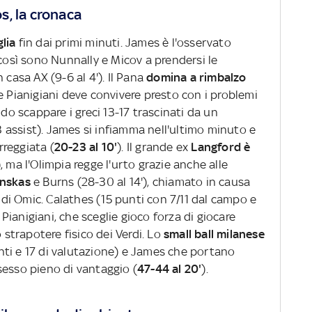
s, la cronaca
glia
fin dai primi minuti. James è l'osservato
 così sono Nunnally e Micov a prendersi le
 casa AX (9-6 al 4'). Il Pana
domina a rimbalzo
e Pianigiani deve convivere presto con i problemi
ndo scappare i greci 13-17 trascinati da un
3 assist). James si infiamma nell'ultimo minuto e
rreggiata (
20-23 al 10'
). Il grande ex
Langford è
, ma l'Olimpia regge l'urto grazie anche alle
inskas
e Burns (28-30 al 14'), chiamato in causa
e di Omic. Calathes (15 punti con 7/11 dal campo e
r Pianigiani, che sceglie gioco forza di giocare
o strapotere fisico dei Verdi. Lo
small ball milanese
ti e 17 di valutazione) e James che portano
sesso pieno di vantaggio (
47-44 al 20'
).