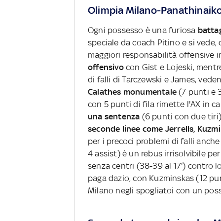
Olimpia Milano-Panathinaiko
Ogni possesso è una furiosa
batta
speciale da coach Pitino e si vede,
maggiori responsabilità offensive in
offensivo
con Gist e Lojeski, mentr
di falli di Tarczewski e James, vede
Calathes monumentale
(7 punti e 
con 5 punti di fila rimette l'AX in ca
una sentenza
(6 punti con due tiri)
seconde linee come Jerrells, Kuzm
per i precoci problemi di falli anch
4 assist) è un rebus irrisolvibile pe
senza centri (38-39 al 17') contro l
paga dazio, con Kuzminskas (12 pun
Milano negli spogliatoi con un pos