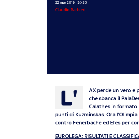
22 mar 2019 - 20:30
Claudio Barbieri
L'
AX perde un vero e p
che sbanca il PalaD
Calathes in formato N
punti di Kuzminskas. Ora l'Olimpia 
contro Fenerbache ed Efes per con
EUROLEGA: RISULTATI E CLASSIFIC