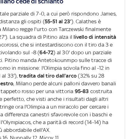
lano cede di schianto
tale parziale di 7-0, a cui però rispondono James,
istanza gli ospiti (
55-51 al 23'
). Calathes è
ma Milano regge l'urto con Tarczewski finalmente
27'). La squadra di Pitino alza il
livello di intensità
ncorossi, che si intestardiscono con il tiro da 3 e
scivolando sul -8 (
64-72
) al 30' dopo un parziale
eci. Pitino manda Antetokounmpo sulle tracce di
omo in missione: l'Olimpia scivola fino al -12 in
 al 33'),
tradita dal tiro dall'arco
(32% su 28
nestro
, Milano perde alcuni palloni davvero banali
l tappeto rosso per una vittoria
95-83
costruita
rfetto, che visti anche i risultati dagli altri
ringe ora l'Olimpia a un miracolo per cercare i
la differenza canestri sfavorevole con i baschi e
ll'Olympiacos, che a parità di record (14-14) ha
 abbordabile dell'AX.
16, Nunnally 12, Micov 11