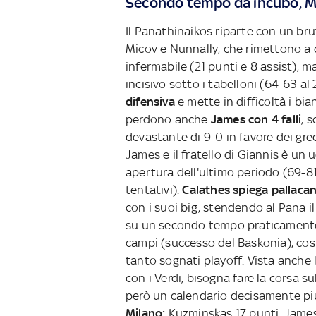
Secondo tempo da incubo, Mi
Il Panathinaikos riparte con un bru
Micov e Nunnally, che rimettono a d
infermabile (21 punti e 8 assist), 
incisivo sotto i tabelloni (64-63 al 
difensiva
e mette in difficoltà i bia
perdono anche
James con 4 falli
, 
devastante di 9-0 in favore dei gr
James e il fratello di Giannis è un u
apertura dell'ultimo periodo (69-81
tentativi).
Calathes spiega pallaca
con i suoi big, stendendo al Pana i
su un secondo tempo praticamente pe
campi (successo del Baskonia), cost
tanto sognati playoff. Vista anche 
con i Verdi, bisogna fare la corsa su
però un calendario decisamente più
Milano:
Kuzminskas 17 punti, James 