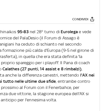
CONDIVIDI
thinaikos
95-83
nel 28° turno di
Eurolega
e vede
 cornice del PalaDesio (il Forum di Assago è
anigiani ha ceduto di schianto nel secondo
a formazione più calda d'Europa (9-5 nel girone di
 trasferta), in quella che era stata definita 'la
 proprio spareggio per i playoff. Il Pana di coach
so
Calathes (27 punti, 14 assist e 8 rimbalzi)
,
alta anche la differenza canestri, mettendo
l'AX nei
si tutto nelle ultime due sfide
, entrambe contro
ì prossimo al Forum con il Fenerbahce, per
enza due vittorie, la stagione europea dell'AX si
 anticipo per l'ennesima volta.