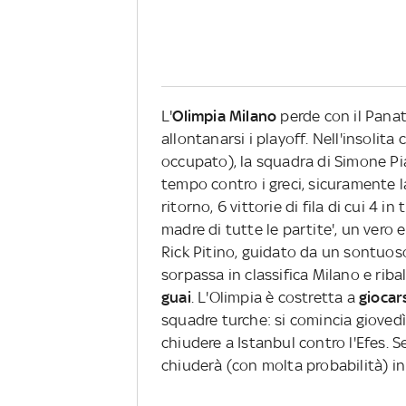
L'
Olimpia Milano
perde con il Pana
allontanarsi i playoff. Nell'insolita
occupato), la squadra di Simone Pi
tempo contro i greci, sicuramente l
ritorno, 6 vittorie di fila di cui 4 in
madre di tutte le partite', un vero e
Rick Pitino, guidato da un sontuo
sorpassa in classifica Milano e rib
guai
. L'Olimpia è costretta a
giocar
squadre turche: si comincia gioved
chiudere a Istanbul contro l'Efes. S
chiuderà (con molta probabilità) in