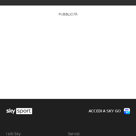
PUBBLICITÀ
ACCEDI A SKY GO
I siti Sky:
Servizi: