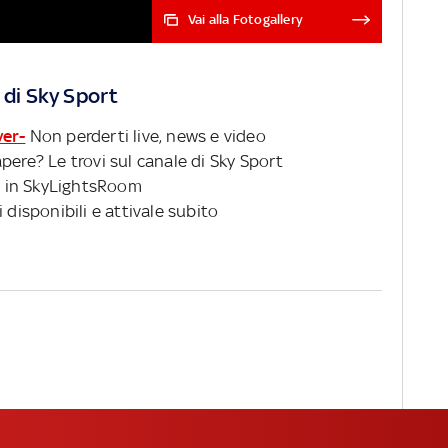
Sport e in streaming su NOW
Vai alla Fotogallery
dal 1° al 18 settembre
 di Sky Sport
ver-
Non perderti live, news e video
pere? Le trovi sul canale di Sky Sport
 in SkyLightsRoom
 disponibili e attivale subito