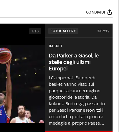
CONDIVIDI
©Getty
FOTOGALLERY
1/10
BASKET
Da Parker a Gasol, le
stelle degli ultimi
Europei
I Campionati Europei di
basket hanno visto sul
parquet alcuni dei migliori
giocatori della storia. Da
Kukoc a Bodiroga, passando
per Gasol, Parker e Nowitzki,
ecco chi ha portato gloria e
medaglie al proprio Paese.
Eurobasket è in diretta su Sky