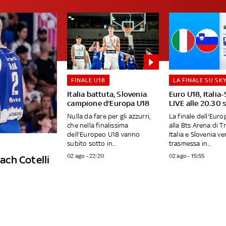
FINALE U18
LA FINALE SU SK
Italia battuta, Slovenia
Euro U18, Italia
campione d'Europa U18
LIVE alle 20.30 
Nulla da fare per gli azzurri,
La finale dell'Eur
che nella finalissima
alla Bts Arena di T
dell'Europeo U18 vanno
Italia e Slovenia ve
subito sotto in...
trasmessa in...
02 ago - 22:20
02 ago - 15:55
ch Cotelli