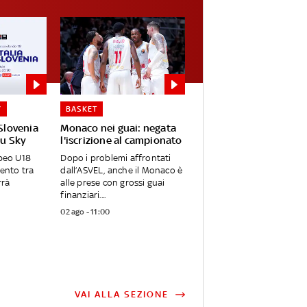
Y
BASKET
-Slovenia
Monaco nei guai: negata
su Sky
l'iscrizione al campionato
opeo U18
Dopo i problemi affrontati
rento tra
dall’ASVEL, anche il Monaco è
rrà
alle prese con grossi guai
finanziari....
02 ago - 11:00
VAI ALLA SEZIONE