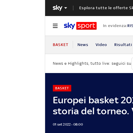
Esplora tutte le offerte S
In evidenza:
RI
BASKET
News
Video
Risultati
News e Highlights, tutto live: seguici su
BASKET
Europei basket 202
storia del torneo.
01 set 2022 - 08:00