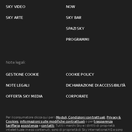
SKY VIDEO
NOW
SKY ARTE
SKY BAR
SPAZI SKY
PROGRAMMI
Note legali:
GESTIONE COOKIE
COOKIE POLICY
NOTE LEGALI
DICHIARAZIONE DI ACCESSIBILITÀ
OFFERTA SKY MEDIA
CORPORATE
Per il consumatore clicca qui per i
Moduli, Condizioni contrattuali
,
Privacy &
Cookies
,
informazioni sulle modifiche contrattuali
o per
trasparenza
tariffaria
,
assistenza
e
contatti
. Tutti i marchi Sky e i diritti di proprietà
intellettuale in essi contenuti, sono di proprietà di Sky international AG e sono