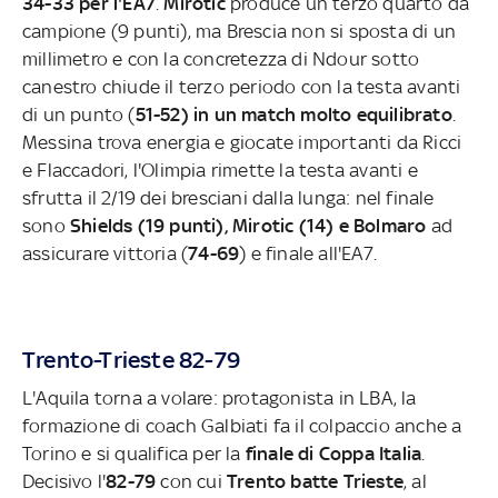
34-33 per l'EA7
.
Mirotic
produce un terzo quarto da
campione (9 punti), ma Brescia non si sposta di un
millimetro e con la concretezza di Ndour sotto
canestro chiude il terzo periodo con la testa avanti
di un punto (
51-52) in un match molto equilibrato
.
Messina trova energia e giocate importanti da Ricci
e Flaccadori, l'Olimpia rimette la testa avanti e
sfrutta il 2/19 dei bresciani dalla lunga: nel finale
sono
Shields (19 punti), Mirotic (14) e Bolmaro
ad
assicurare vittoria (
74-69
) e finale all'EA7.
Trento-Trieste 82-79
L'Aquila torna a volare: protagonista in LBA, la
formazione di coach Galbiati fa il colpaccio anche a
Torino e si qualifica per la
finale di Coppa Italia
.
Decisivo l'
82-79
con cui
Trento batte Trieste
, al