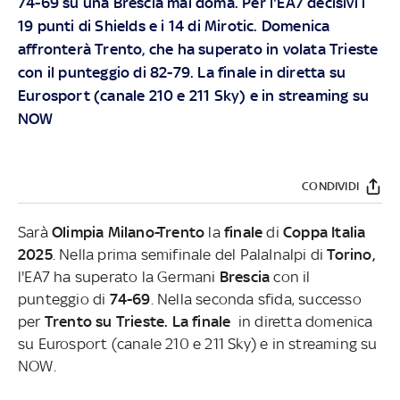
74-69 su una Brescia mai doma. Per l'EA7 decisivi i
19 punti di Shields e i 14 di Mirotic. Domenica
affronterà Trento, che ha superato in volata Trieste
con il punteggio di 82-79.
La finale in diretta su
Eurosport (canale 210 e 211 Sky) e in streaming su
NOW
CONDIVIDI
Sarà
Olimpia Milano-Trento
la
finale
di
Coppa Italia
2025
. Nella prima semifinale del PalaInalpi di
Torino,
l'EA7 ha superato la Germani
Brescia
con il
punteggio di
74-69
. Nella seconda sfida, successo
per
Trento su
Trieste. La finale
in diretta domenica
su Eurosport (canale 210 e 211 Sky) e in streaming su
NOW.