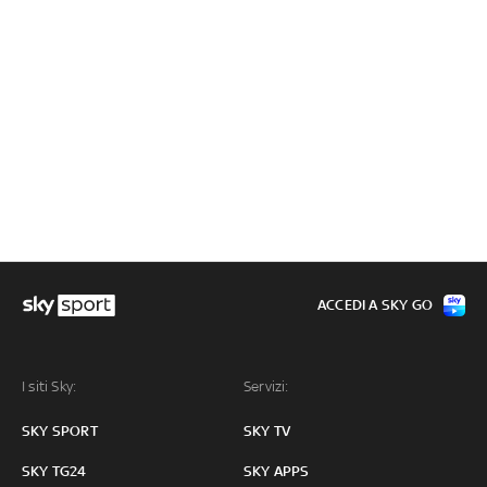
ACCEDI A SKY GO
I siti Sky:
Servizi:
SKY SPORT
SKY TV
SKY TG24
SKY APPS