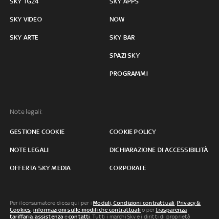
SKY TG24
SKY APPS
SKY VIDEO
NOW
SKY ARTE
SKY BAR
SPAZI SKY
PROGRAMMI
Note legali:
GESTIONE COOKIE
COOKIE POLICY
NOTE LEGALI
DICHIARAZIONE DI ACCESSIBILITÀ
OFFERTA SKY MEDIA
CORPORATE
Per il consumatore clicca qui per i
Moduli, Condizioni contrattuali
,
Privacy &
Cookies
,
informazioni sulle modifiche contrattuali
o per
trasparenza
tariffaria
,
assistenza
e
contatti
. Tutti i marchi Sky e i diritti di proprietà