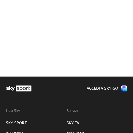
ACCEDI A SKY GO
I siti Sky:
Servizi:
SKY SPORT
SKY TV