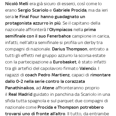
Nicolò Melli
era già sicuro di esserci, così come lo
erano
Sergio Scariolo
e
Gabriele Procida
, ma da ieri
sera
le Final Four hanno guadagnato un
protagonista azzurro in più
. Se il capitano della
nazionale affronterà l’
Olympiacos
nella
prima
semifinale con il suo Fenerbahce
campione in carica,
infatti, nell’altra semifinale si profila un derby tra
compagni di nazionale.
Darius Thompson
, entrato a
tutti gli effetti nel gruppo azzurro la scorsa estate
con la partecipazione a
Eurobasket
, è stato infatti
tra gli artefici del capolavoro firmato
Valenci
a. I
ragazzi di
coach Pedro Martienz
, capaci di
rimontare
dallo 0-2 nella serie contro la corazzata
Panathinaikos
, ad
Atene
affronteranno proprio
il
Real Madrid
guidato in panchina da Scariolo in una
sfida tutta spagnola e sul parquet due compagni di
nazionale come
Procida e Thompson potrebbero
trovarsi uno di fronte all’altro
. Il tutto, da entrambe