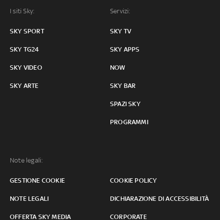
I siti Sky:
Servizi:
SKY SPORT
SKY TV
SKY TG24
SKY APPS
SKY VIDEO
NOW
SKY ARTE
SKY BAR
SPAZI SKY
PROGRAMMI
Note legali:
GESTIONE COOKIE
COOKIE POLICY
NOTE LEGALI
DICHIARAZIONE DI ACCESSIBILITÀ
OFFERTA SKY MEDIA
CORPORATE