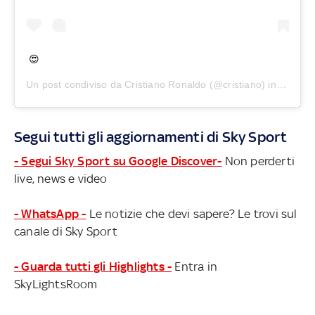
😍
Un post condiviso da
Cristiano Ronaldo
(@cristiano) in data:
Ot
Segui tutti gli aggiornamenti di Sky Sport
- Segui Sky Sport su Google Discover-
Non perderti
live, news e video
- WhatsApp -
Le notizie che devi sapere? Le trovi sul
canale di Sky Sport
- Guarda tutti gli Highlights -
Entra in
SkyLightsRoom