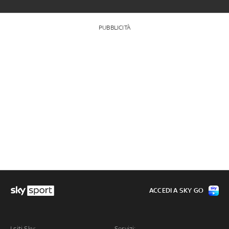
PUBBLICITÀ
ACCEDI A SKY GO
I siti Sky:
Servizi: