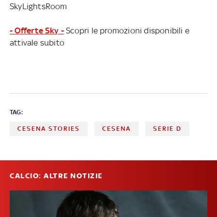
SkyLightsRoom
- Offerte Sky -
Scopri le promozioni disponibili e
attivale subito
TAG:
CESENA STORIES
CESENA
SERIE D
CALCIO: ALTRE NOTIZIE