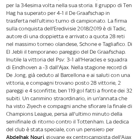
per la 34esima volta nella sua storia. Il gruppo di Ten
Hag ha superato per 4-1 il De Graafschap in
trasferta nell’ultimo turno di campionato. La firma
sulla conquista dell'Eredivisie 2018/2019 è di Tadic,
autore di una doppietta e arrivato a quota 28 reti
nel massimo torneo olandese, Schone e Tagliafico. Di
El Jebli il temporaneo pareggio del De Graafschap.
Inutile la vittoria del Psv: 3-1 all'Heracles e squadra
di Eindhoven a -3 dall'Ajax. Nella stagione record di
De Jong, già ceduto al Barcellona e ai saluti con una
vittoria, e compagni trovano posto 28 vittorie, 2
pareggi e 4 sconfitte, ben 119 gol fatti a fronte dei 32
subiti. Un cammino straordinario, in un'annata che
ha visto Ziyech e compagni anche sfiorare la finale di
Champions League, persa all'ultimo minuto della
semifinale di ritorno contro il Tottenham. La dedica
del club è stata speciale, con un pensiero per
Abdelhak Nouri
, giovane ex centrocampista dell'Ajax