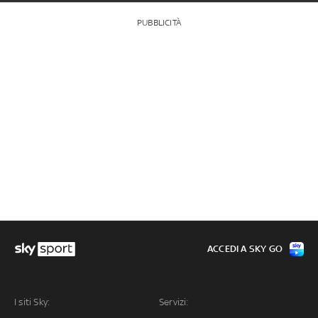
PUBBLICITÀ
ACCEDI A SKY GO
I siti Sky:
Servizi: