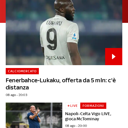
CALCIOMERCATO
Fenerbahce-Lukaku, offerta da 5 mln: c'è
distanza
08 ago - 20:03
LIVE
FORMAZIONI
Napoli-Celta Vigo LIVE,
gioca McTominay
08 ago - 20:00