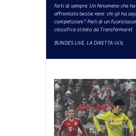
forti di sempre. Un fenomeno che ha r
affrontato bestie nere: chi gli ha seg
competizioni? Parli di un fuoriclasse
classifica stilata da Transfermarkt
BUNDES LIVE, LA DIRETTA GOL