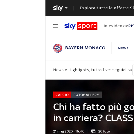
Esplora tutte le offerte S
In evidenza:
RI
BAYERN MONACO
News
News e Highlights, tutto live: seguici su
CALCIO
FOTOGALLERY
Chi ha fatto più g
in carriera? CLASS
21 mag 2020 - 16:40
20 foto