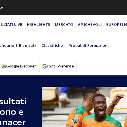
ky
SULTATI LIVE
HIGHLIGHTS
MERCATO
AMICHEVOLI
EUROPEI 
endario E Risultati
Classifiche
Probabili Formazioni
Google Discover
Fonti Preferite
sultati
orio e
nnacer