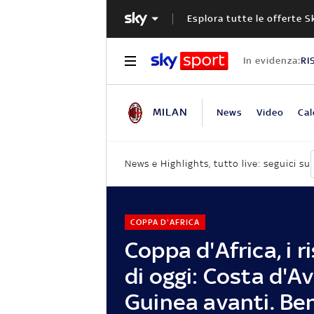
Esplora tutte le offerte S
In evidenza:
RI
MILAN
News
Video
Cal
News e Highlights, tutto live: seguici su
COPPA D'AFRICA
Coppa d'Africa, i ri
di oggi: Costa d'Av
Guinea avanti. Be