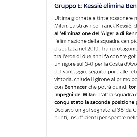
Gruppo E: Kessié elimina Ben
Ultima giornata a tinte rossonere ne
Milan. La stravince Franck
Kessié
, 
all'eliminazione dell'Algeria di Ben
l'eliminazione della squadra campio
disputata nel 2019. Tra i protagoni
tra l'eroe di due anni fa con tre go
un rigore sul 3-0 per la Costa d'Avo
del vantaggio, seguito poi dalle re
vittoria, chiude il girone al primo p
con
Bennacer
che potrà quindi
torn
impegni del Milan.
L'altra squadra 
conquistato la seconda posizione
g
Decisivo un gol segnato al 38' da Ga
punti, insufficienti per sperare nell