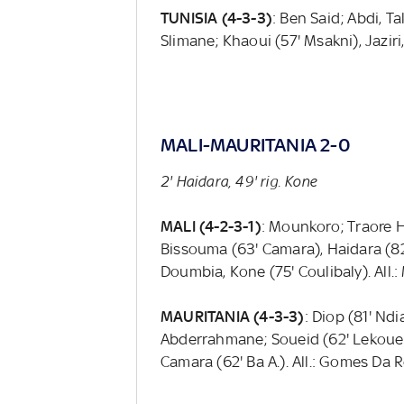
TUNISIA (4-3-3)
: Ben Said; Abdi, Ta
Slimane; Khaoui (57' Msakni), Jaziri, 
MALI-MAURITANIA 2-0
2' Haidara, 49' rig. Kone
MALI (4-2-3-1)
: Mounkoro; Traore H
Bissouma (63' Camara), Haidara (82'
Doumbia, Kone (75' Coulibaly). All
MAURITANIA (4-3-3)
: Diop (81' Nd
Abderrahmane; Soueid (62' Lekoueiry
Camara (62' Ba A.). All.: Gomes Da 