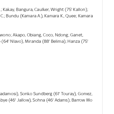
; Kakay, Bangura, Caulker, Wright (75' Kallon);
C.; Bundu (Kamara A.), Kamara K., Quee; Kamara
Owono; Akapo, Obiang, Coco, Ndong; Ganet,
o (64' Nlavo), Miranda (88' Belima); Hanza (75'
 Badamosi), Sonko Sundberg (61' Touray), Gomez,
bye (46' Jallow), Sohna (46' Adams); Barrow Mo