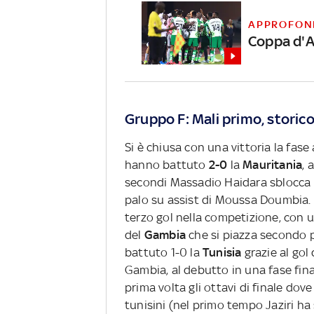
APPROFON
Coppa d'Af
Gruppo F: Mali primo, stori
Si è chiusa con una vittoria la fase
hanno battuto
2-0
la
Mauritania
, 
secondi Massadio Haidara sblocca il 
palo su assist di Moussa Doumbia. 
terzo gol nella competizione, con un 
del
Gambia
che si piazza secondo p
battuto 1-0 la
Tunisia
grazie al gol
Gambia, al debutto in una fase final
prima volta gli ottavi di finale dov
tunisini (nel primo tempo Jaziri ha 