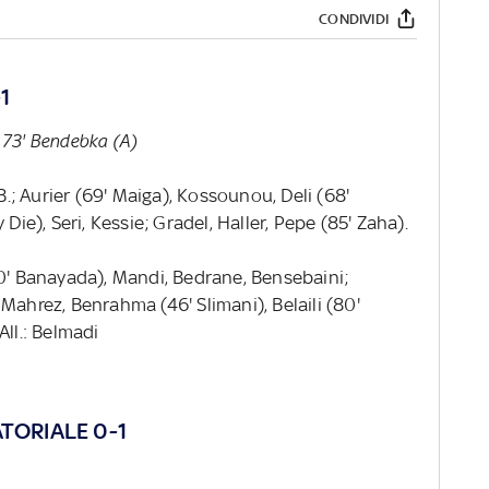
CONDIVIDI
1
, 73' Bendebka (A)
B.; Aurier (69' Maiga), Kossounou, Deli (68'
Die), Seri, Kessie; Gradel, Haller, Pepe (85' Zaha).
80' Banayada), Mandi, Bedrane, Bensebaini;
Mahrez, Benrahma (46' Slimani), Belaili (80'
All.: Belmadi
TORIALE 0-1