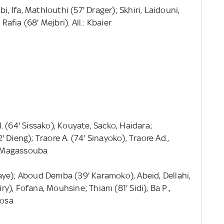
lbi, Ifa, Mathlouthi (57' Drager); Skhiri, Laidouni,
Rafia (68' Mejbri). All.: Kbaier
. (64' Sissako), Kouyate, Sacko, Haidara;
 Dieng); Traore A. (74' Sinayoko), Traore Ad.,
.: Magassouba
iaye); Aboud Demba (39' Karamoko), Abeid, Dellahi,
), Fofana, Mouhsine; Thiam (81' Sidi), Ba P.,
Rosa