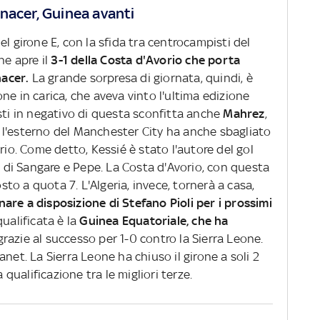
nacer, Guinea avanti
l girone E, con la sfida tra centrocampisti del
che apre il
3-1 della Costa d'Avorio che porta
nacer.
La grande sorpresa di giornata, quindi, è
ne in carica, che aveva vinto l'ultima edizione
sti in negativo di questa sconfitta anche
Mahrez
,
l: l'esterno del Manchester City ha anche sbagliato
rio. Come detto, Kessié è stato l'autore del gol
ti di Sangare e Pepe. La Costa d'Avorio, con questa
osto a quota 7. L'Algeria, invece, tornerà a casa,
are a disposizione di Stefano Pioli per i prossimi
qualificata è la
Guinea Equatoriale, che ha
razie al successo per 1-0 contro la Sierra Leone.
net. La Sierra Leone ha chiuso il girone a soli 2
a qualificazione tra le migliori terze.