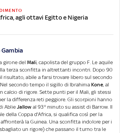
DIMENTO
rica, agli ottavi Egitto e Nigeria
co Gambia
 a girone del
Mali
, capolista del gruppo F. Le aquile
alla terza sconfitta in altrettanti incontri. Dopo 90
risultato, abile a farsi trovare libero sul secondo
Nel secondo tempo il sigillo di Ibrahima
Kone
, al
calcio di rigore. Sette punti per il Mali, gli stessi
er la differenza reti peggiore. Gli scorpioni hanno
 di Ablie
Jallow
al 93° minuto su assist di Barrow. Il
e della Coppa d'Africa, si qualifica così per la
e affronterà la Guinea. Una sconfitta indolore per i
sbagliato un rigore) che passano il turno tra le