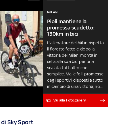
MILAN
Pioli mantiene la
promessa scudetto:
130km in bici
L'allenatore del Milan rispetta
il fioretto fatto e, dopo la
vittoria del Milan, monta in
sella alla sua bici per una
scalata tutt'altro che
semplice. Ma le folli promesse
degli sportivi, disposti a tutto
in cambio di una vittoria, non
si limitano alle pedalate.
Pellegrinaggi e tagli di capelli
Vai alla Fotogallery
le più gettonate: quasi tutti
mantengono la parola data,
ma non manca chi cerca una
 di Sky Sport
scappatoia, a obiettivo