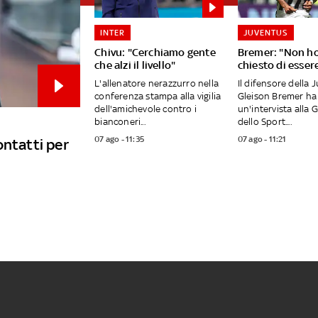
INTER
JUVENTUS
Chivu: "Cerchiamo gente
Bremer: "Non h
che alzi il livello"
chiesto di esser
L'allenatore nerazzurro nella
Il difensore della 
conferenza stampa alla vigilia
Gleison Bremer ha 
dell'amichevole contro i
un'intervista alla 
bianconeri...
dello Sport....
07 ago - 11:35
07 ago - 11:21
ontatti per