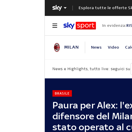
Esplora tutte le offerte S
In evidenza:
RI
MILAN
News
Video
Cal
News e Highlights, tutto live: seguici su
BRASILE
Paura per Alex: l'e
difensore del Mila
stato operato al 