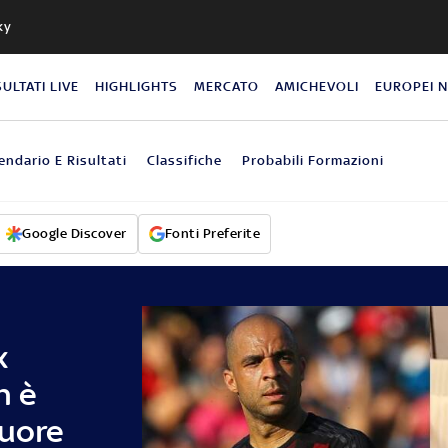
ky
SULTATI LIVE
HIGHLIGHTS
MERCATO
AMICHEVOLI
EUROPEI 
endario E Risultati
Classifiche
Probabili Formazioni
Google Discover
Fonti Preferite
x
n è
cuore