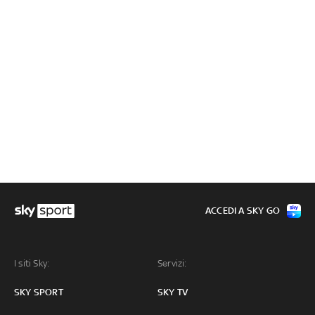
ACCEDI A SKY GO
I siti Sky:
Servizi:
SKY SPORT
SKY TV