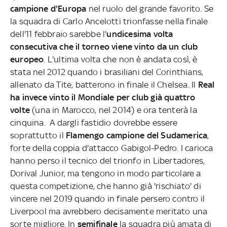
campione d'Europa
nel ruolo del grande favorito. Se
la squadra di Carlo Ancelotti trionfasse nella finale
dell'11 febbraio sarebbe l'
undicesima volta
consecutiva che il torneo viene vinto da un club
europeo
. L'ultima volta che non è andata così, è
stata nel 2012 quando i brasiliani del Corinthians,
allenato da Tite, batterono in finale il Chelsea. Il
Real
ha invece vinto il Mondiale per club già quattro
volte
(una in Marocco, nel 2014) e ora tenterà la
cinquina. A dargli fastidio dovrebbe essere
soprattutto il
Flamengo campione del Sudamerica
,
forte della coppia d'attacco Gabigol-Pedro. I carioca
hanno perso il tecnico del trionfo in Libertadores,
Dorival Junior, ma tengono in modo particolare a
questa competizione, che hanno già 'rischiato' di
vincere nel 2019 quando in finale persero contro il
Liverpool ma avrebbero decisamente meritato una
sorte migliore. In
semifinale
la squadra più amata di