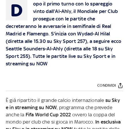
D
opo il primo turno con lo spareggio
vinto dall'Al-Ahly, il Mondiale per Club
prosegue con le partite che
decreteranno le avversarie in semifinale di Real
Madrid e Flamengo. S'inizia con Wydad-Al Hilal
(diretta alle 15.30 su Sky Sport 257), a seguire ecco
Seattle Sounders-Al-Ahly (diretta alle 18 su Sky
Sport 255). Tutte le partite live su Sky Sport e in
streaming su NOW
CONDIVIDI
È già ripartito il grande calcio internazionale
su Sky
e in streaming su NOW
, programma che prevede
anche la
Fifa World Cup 2022
ovvero la coppa del
mondo per club che si gioca in Marocco.
In esclusiva
su Sky e in streaming su NOW
tutte le partite delle