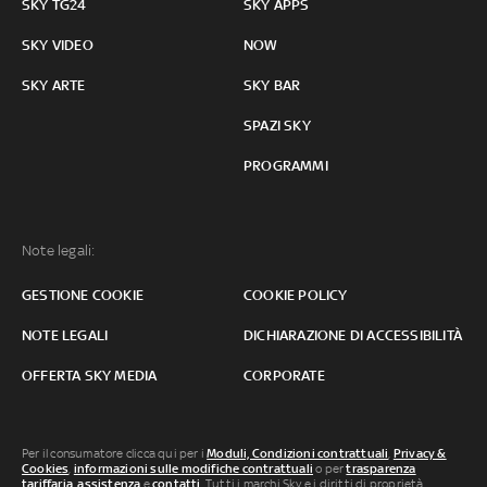
SKY TG24
SKY APPS
SKY VIDEO
NOW
SKY ARTE
SKY BAR
SPAZI SKY
PROGRAMMI
Note legali:
GESTIONE COOKIE
COOKIE POLICY
NOTE LEGALI
DICHIARAZIONE DI ACCESSIBILITÀ
OFFERTA SKY MEDIA
CORPORATE
Per il consumatore clicca qui per i
Moduli, Condizioni contrattuali
,
Privacy &
Cookies
,
informazioni sulle modifiche contrattuali
o per
trasparenza
tariffaria
,
assistenza
e
contatti
. Tutti i marchi Sky e i diritti di proprietà