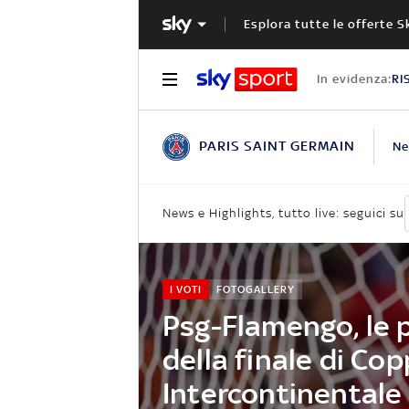
Esplora tutte le offerte S
In evidenza:
RI
PARIS SAINT GERMAIN
N
News e Highlights, tutto live: seguici su
I VOTI
FOTOGALLERY
Psg-Flamengo, le 
della finale di Co
Intercontinentale