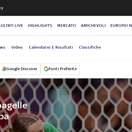
ky
SULTATI LIVE
HIGHLIGHTS
MERCATO
AMICHEVOLI
EUROPEI 
ews
Video
Calendario E Risultati
Classifiche
Google Discover
Fonti Preferite
pagelle
ppa