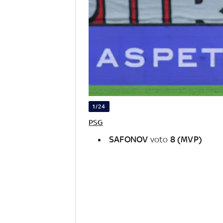
1/24
PSG
SAFONOV
voto
8 (MVP)