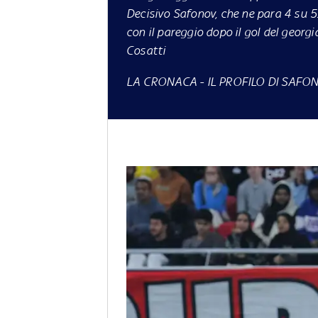
Decisivo Safonov, che ne para 4 su 5.
con il pareggio dopo il gol del georg
Cosatti
LA CRONACA
-
IL PROFILO DI SAFO