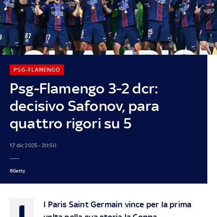
PSG-FLAMENGO
Psg-Flamengo 3-2 dcr:
decisivo Safonov, para
quattro rigori su 5
17 dic 2025 - 20:50
©Getty
I
l Paris Saint Germain vince per la prima
volta nella sua storia la Coppa