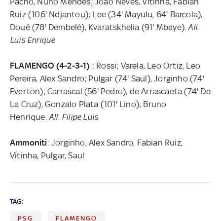
Pacho, Nuno Mendes; Joao Neves, Vitinha, Fabian
Ruiz (106' Ndjantou); Lee (34' Mayulu, 64' Barcola),
Doué (78' Dembelé), Kvaratskhelia (91' Mbaye).
All.
Luis Enrique
FLAMENGO (4-2-3-1)
: Rossi; Varela, Leo Ortiz, Leo
Pereira, Alex Sandro; Pulgar (74' Saul), Jorginho (74'
Everton); Carrascal (56' Pedro), de Arrascaeta (74' De
La Cruz), Gonzalo Plata (101' Lino); Bruno
Henrique.
All. Filipe Luis
Ammoniti
: Jorginho, Alex Sandro, Fabian Ruiz,
Vitinha, Pulgar, Saul
TAG:
PSG
FLAMENGO