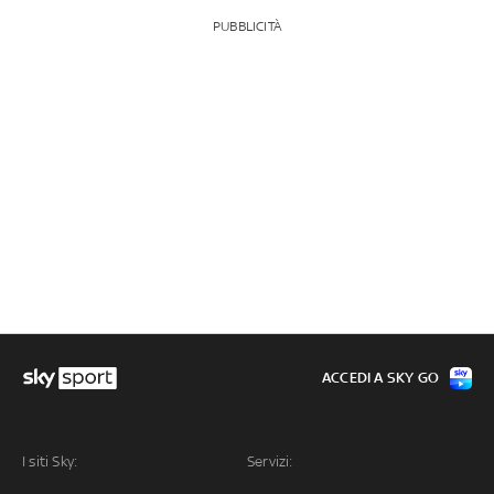
PUBBLICITÀ
ACCEDI A SKY GO
I siti Sky:
Servizi: