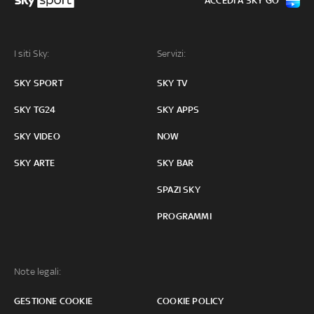
ACCEDI A SKY GO
I siti Sky:
Servizi:
SKY SPORT
SKY TV
SKY TG24
SKY APPS
SKY VIDEO
NOW
SKY ARTE
SKY BAR
SPAZI SKY
PROGRAMMI
Note legali:
GESTIONE COOKIE
COOKIE POLICY