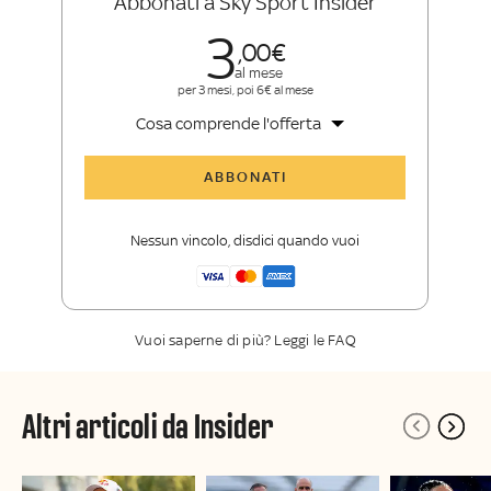
Abbonati a Sky Sport Insider
3
00
al mese
per 3 mesi, poi 6€ al mese
Cosa comprende l'offerta
Tutti gli articoli di Sky Sport Insider
ABBONATI
Opinioni, retroscena e storie
raccontate dalle grandi firme di Sky
Nessun vincolo, disdici quando vuoi
Sport
La newsletter esclusiva di Sky Sport
Insider
Vuoi saperne di più? Leggi le FAQ
Altri articoli da Insider