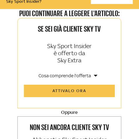
Sky Sport Insider?
PUOI CONTINUARE A LEGGERE L'ARTICOLO:
SE SEI GIÀ CLIENTE SKY TV
Sky Sport Insider
è offerto da
Sky Extra
Cosa comprende l'offerta
Tutti gli articoli di Sky Sport Insider e
ATTIVALO ORA
Sky TG24 Insider
Opinioni, retroscena e storie
raccontate dalle grandi firme di Sky
Sport e Sky TG24
Oppure
La newsletter esclusiva di Sky Sport
Insider e Sky TG24 Insider
NON SEI ANCORA CLIENTE SKY TV