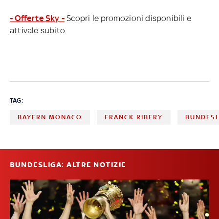
- Offerte Sky -
Scopri le promozioni disponibili e
attivale subito
TAG:
BAYERN MONACO
FRANCK RIBERY
BUNDESL
BUNDESLIGA: ALTRE NOTIZIE