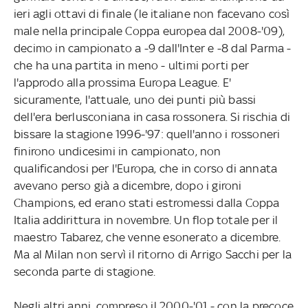
ieri agli ottavi di finale (le italiane non facevano così
male nella principale Coppa europea dal 2008-'09),
decimo in campionato a -9 dall'Inter e -8 dal Parma -
che ha una partita in meno - ultimi porti per
l'approdo alla prossima Europa League. E'
sicuramente, l'attuale, uno dei punti più bassi
dell'era berlusconiana in casa rossonera. Si rischia di
bissare la stagione 1996-'97: quell'anno i rossoneri
finirono undicesimi in campionato, non
qualificandosi per l'Europa, che in corso di annata
avevano perso già a dicembre, dopo i gironi
Champions, ed erano stati estromessi dalla Coppa
Italia addirittura in novembre. Un flop totale per il
maestro Tabarez, che venne esonerato a dicembre.
Ma al Milan non servì il ritorno di Arrigo Sacchi per la
seconda parte di stagione.
Negli altri anni, compreso il 2000-'01 - con la precoce