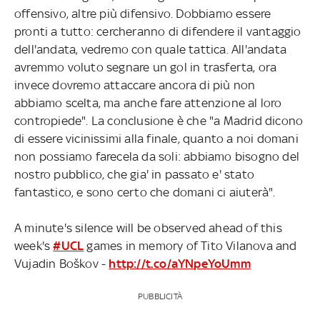
offensivo, altre più difensivo. Dobbiamo essere
pronti a tutto: cercheranno di difendere il vantaggio
dell'andata, vedremo con quale tattica. All'andata
avremmo voluto segnare un gol in trasferta, ora
invece dovremo attaccare ancora di più non
abbiamo scelta, ma anche fare attenzione al loro
contropiede". La conclusione è che "a Madrid dicono
di essere vicinissimi alla finale, quanto a noi domani
non possiamo farecela da soli: abbiamo bisogno del
nostro pubblico, che gia' in passato e' stato
fantastico, e sono certo che domani ci aiuterà".
A minute's silence will be observed ahead of this
week's
#UCL
games in memory of Tito Vilanova and
Vujadin Boškov -
http://t.co/aYNpeYoUmm
PUBBLICITÀ