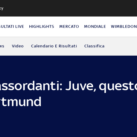
ky
SULTATI LIVE
HIGHLIGHTS
MERCATO
MONDIALE
WIMBLEDO
ws
Video
Calendario E Risultati
Classifica
assordanti: Juve, questo
ortmund