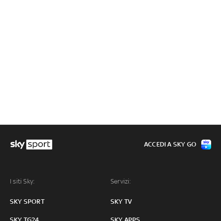
ACCEDI A SKY GO
I siti Sky:
Servizi:
SKY SPORT
SKY TV
SKY TG24
SKY APPS