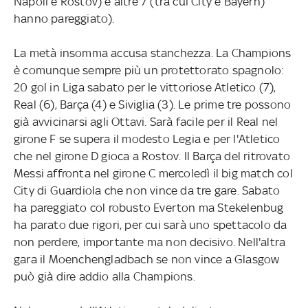
Napoli e Rostov) e altre 7 (tra cui City e Bayern)
hanno pareggiato).
La metà insomma accusa stanchezza. La Champions
è comunque sempre più un protettorato spagnolo:
20 gol in Liga sabato per le vittoriose Atletico (7),
Real (6), Barça (4) e Siviglia (3). Le prime tre possono
già avvicinarsi agli Ottavi. Sarà facile per il Real nel
girone F se supera il modesto Legia e per l'Atletico
che nel girone D gioca a Rostov. Il Barça del ritrovato
Messi affronta nel girone C mercoledì il big match col
City di Guardiola che non vince da tre gare. Sabato
ha pareggiato col robusto Everton ma Stekelenbug
ha parato due rigori, per cui sarà uno spettacolo da
non perdere, importante ma non decisivo. Nell'altra
gara il Moenchengladbach se non vince a Glasgow
può già dire addio alla Champions.