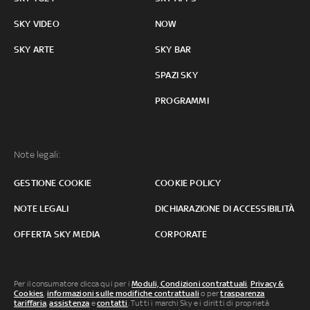
SKY VIDEO
NOW
SKY ARTE
SKY BAR
SPAZI SKY
PROGRAMMI
Note legali:
GESTIONE COOKIE
COOKIE POLICY
NOTE LEGALI
DICHIARAZIONE DI ACCESSIBILITÀ
OFFERTA SKY MEDIA
CORPORATE
Per il consumatore clicca qui per i
Moduli, Condizioni contrattuali
,
Privacy &
Cookies
,
informazioni sulle modifiche contrattuali
o per
trasparenza
tariffaria
,
assistenza
e
contatti
. Tutti i marchi Sky e i diritti di proprietà