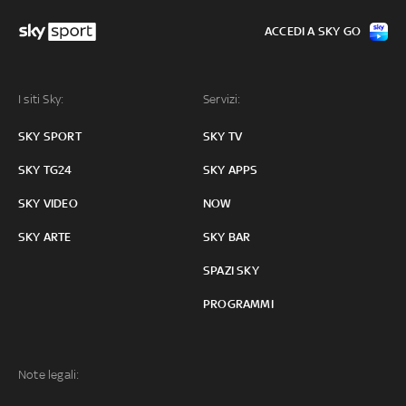
ACCEDI A SKY GO
I siti Sky:
Servizi:
SKY SPORT
SKY TV
SKY TG24
SKY APPS
SKY VIDEO
NOW
SKY ARTE
SKY BAR
SPAZI SKY
PROGRAMMI
Note legali: