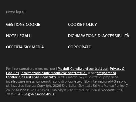
Note legali:
GESTIONE COOKIE
COOKIE POLICY
NOTE LEGALI
DICHIARAZIONE DI ACCESSIBILITÀ
OFFERTA SKY MEDIA
CORPORATE
Per il consumatore clicca qui per i
Moduli, Condizioni contrattuali
,
Privacy &
Cookies
,
informazioni sulle modifiche contrattuali
o per
trasparenza
tariffaria
,
assistenza
e
contatti
. Tutti i marchi Sky e i diritti di proprietà
intellettuale in essi contenuti, sono di proprietà di Sky international AG e sono
utilizzati su licenza. Copyright 2026 Sky Italia - Sky Italia Srl Via Monte Penice, 7 -
20138 Milano P.IVA 04619241005. SkyTG24: ISSN 3035-1537 e SkySport: ISSN
3035-1545.
Segnalazione Abusi