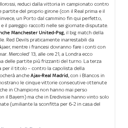
allorossi, reduci dalla vittoria in campionato contro
 partite del proprio girone (con il Real prima e il
e, invece, un Porto dal cammino fin qui perfetto,
 il pareggio raccolti nelle sei giornate disputate.
anche Manchester United-Psg,
il big match della
le. Red Devils praticamente inarrestabili da
jaer, mentre i francesi dovranno fare i conti con
ar. Mercoled’ 13, alle ore 21, a Londra ecco
a delle partite più frizzanti del turno. La terza
 per il titolo – contro la capolista della
iocherà anche
Ajax-Real Madrid,
con i Blancos in
strano le cinque vittorie consecutive ottenute
esi che in Champions non hanno mai perso
 il Bayern) ma che in Eredivisie hanno vinto solo
ate (umiliante la sconfitta per 6-2 in casa del