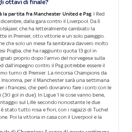
i ottavi di finale?
 la partita fra Manchester United e Psg
. I Red
icembre, dalla gara contro il Liverpool. Da lì
Solskjaer, che ha letteralmente cambiato la
te in Premier, otto vittorie e un solo pareggio.
ne che solo un mese fa sembrava davvero molto
nglesi Pogba, che ha raggiunto quota 13 gol in
segnati proprio dopo l’arrivo del norvegese sulla
ed dall’impegno contro il Psg potrebbe essere il
simo turno di Premier. La rincorsa Champions da
tra. Insomma, per il Manchester sarà una settimana
r i francesi, che però dovranno fare i conti con le
(30 gol in due). In Ligue 1 le cose vanno bene,
antaggio sul Lille secondo nonostante le due
stato tutto rosa e fiori, con i ragazzi di Tuchel
one. Poi la vittoria in casa con il Liverpool e la
 finale di Champions League di questa sesttimana