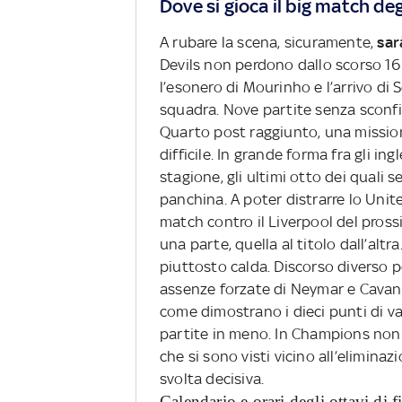
Dove si gioca il big match degl
A rubare la scena, sicuramente,
sarà
Devils non perdono dallo scorso 16 d
l’esonero di Mourinho e l’arrivo di 
squadra. Nove partite senza sconfit
Quarto post raggiunto, una missio
difficile. In grande forma fra gli i
stagione, gli ultimi otto dei quali 
panchina. A poter distrarre lo Unit
match contro il Liverpool del pros
una parte, quella al titolo dall’al
piuttosto calda. Discorso diverso pe
assenze forzate di Neymar e Cavani 
come dimostrano i dieci punti di v
partite in meno. In Champions non è 
che si sono visti vicino all’eliminazi
svolta decisiva.
Calendario e orari degli ottavi di