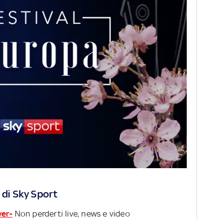
 di Sky Sport
ver-
Non perderti live, news e video