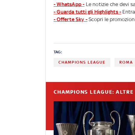
- WhatsApp -
Le notizie che devi sa
- Guarda tutti gli Highlights -
Entra
- Offerte Sky -
Scopri le promozioni
TAG:
CHAMPIONS LEAGUE
ROMA
CHAMPIONS LEAGUE: ALTRE 