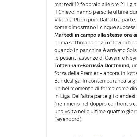
martedì 12 febbraio alle ore 21. I gi
il Chievo, hanno perso le ultime due
Viktoria Plzen poi). Dall’altra part
come dimostrano i cinque successi e
Martedì in campo alla stessa ora 
prima settimana degli ottavi di fina
quando in panchina è arrivato Solsk
le pesanti assenze di Cavani e Neym
Tottenham-Borussia Dortmund,
un
forza della Premier – ancora in lotta
Bundesliga. In contemporanea si g
un bel momento di forma come dimo
in Liga. Dall’altra parte gli oland
(nemmeno nel doppio confronto con
una volta nelle ultime quattro giorn
Feyenoord).