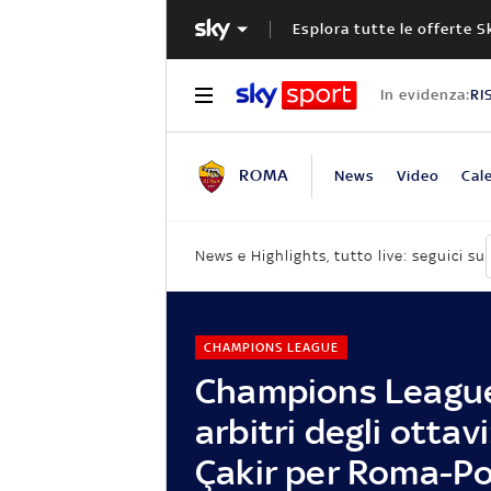
Esplora tutte le offerte S
In evidenza:
RI
ROMA
News
Video
Cal
News e Highlights, tutto live: seguici su
CHAMPIONS LEAGUE
Champions League,
arbitri degli ottav
Çakir per Roma-P