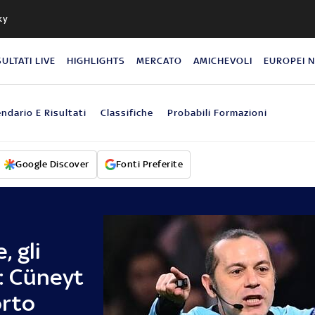
ky
SULTATI LIVE
HIGHLIGHTS
MERCATO
AMICHEVOLI
EUROPEI 
endario E Risultati
Classifiche
Probabili Formazioni
Google Discover
Fonti Preferite
 gli
i: Cüneyt
orto