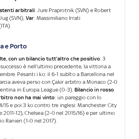
stenti arbitrali
: Jure Praprotnik (SVN) e Robert
 Jug (SVN);
Var
: Massimiliano Irrati
ITA).
ma e Porto
te, con un bilancio tutt'altro che positivo
: 3
 successo è nell'ultimo precedente, la vittoria a
mbre. Pesanti i ko: il 6-1 subìto a Barcellona nel
arcia aveva perso con Çakir arbitro a Monaco (2-0
orentina in Europa League (0-3).
Bilancio in rosso
rbitro non ha mai vinto
: un pareggio con lo
4/15 e poi 3 ko contro tre inglesi: Manchester City
e 2011-12), Chelsea (2-0 nel 2015/16) e per ultimo
io Ranieri (1-0 nel 2017).