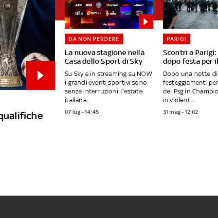
DA NON PERDERE
PARIGI
La nuova stagione nella
Scontri a Parigi
Casa dello Sport di Sky
dopo festa per i
Su Sky e in streaming su NOW
Dopo una notte di
i grandi eventi sportivi sono
festeggiamenti per 
senza interruzioni: l’estate
del Psg in Champio
italiana...
in violenti...
07 lug - 14:45
31 mag - 12:02
qualifiche