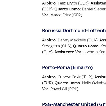
Arbitro
: Felix Brych (GER);
Assistent
(GER);
Quarto uomo
: Daniel Siebe
Var
: Marco Fritz (GER).
Borussia Dortmund-Tottenh
Arbitro
: Danny Makkelie (OLA);
Ass
Steegstra (OLA);
Quarto uomo
: K
(OLA);
Assistente Var
: Jochem Kam
Porto-Roma (6 marzo)
Arbitro
: Cüneyt Çakir (TUR);
Assist
(TUR);
Quarto uomo
: Halis Özkah
Var
: Pawel Gil (POL).
PSG-Manchester United (6 