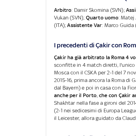
Arbitro
: Damir Skomina (SVN);
Assi
Vukan (SVN);
Quarto uomo
: Matej
(ITA);
Assistente Var
: Marco Guida (
I precedenti di Çakir con Ro
Çakir ha già arbitrato la Roma 4 vol
sconfitte in 4 match diretti, l'unico
Mosca con il CSKA per 2-1 del 7 nove
2015-16, prima ancora la Roma di G
dal Bayern) e poi in casa con la Fi
anche per il Porto
,
che con Çakir a
Shakhtar nella fase a gironi del 201
(2-1 nei sedicesimi di Europa Leagu
il Leicester, allora guidato da Claud