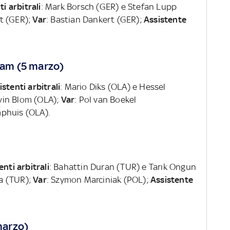
i arbitrali
: Mark Borsch (GER) e Stefan Lupp
rt (GER);
Var
: Bastian Dankert (GER);
Assistente
am (5 marzo)
istenti arbitrali
: Mario Diks (OLA) e Hessel
evin Blom (OLA);
Var
: Pol van Boekel
phuis (OLA).
enti arbitrali
: Bahattin Duran (TUR) e Tarık Ongun
ya (TUR);
Var
: Szymon Marciniak (POL);
Assistente
marzo)