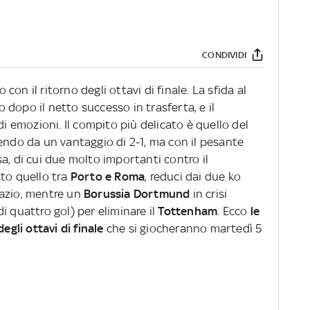
CONDIVIDI
on il ritorno degli ottavi di finale. La sfida al
to dopo il netto successo in trasferta, e il
 emozioni. Il compito più delicato è quello del
endo da un vantaggio di 2-1, ma con il pesante
casa, di cui due molto importanti contro il
ato quello tra
Porto e Roma
, reduci dai due ko
Lazio, mentre un
Borussia Dortmund
in crisi
i quattro gol) per eliminare il
Tottenham
. Ecco
le
egli ottavi di finale
che si giocheranno martedì 5