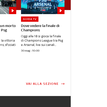
GUIDA TV
: un morto
Dove vedere la finale di
l Psg
Champions
Oggi alle 18 si gioca la finale
la vittoria
di Champions League tra Psg
ns, sfociati
e Arsenal, live sui canali...
30 mag - 10:00
VAI ALLA SEZIONE