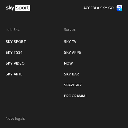
ACCEDI A SKY GO
I siti Sky:
Servizi:
SKY SPORT
SKY TV
SKY TG24
SKY APPS
SKY VIDEO
NOW
SKY ARTE
SKY BAR
SPAZI SKY
PROGRAMMI
Note legali: