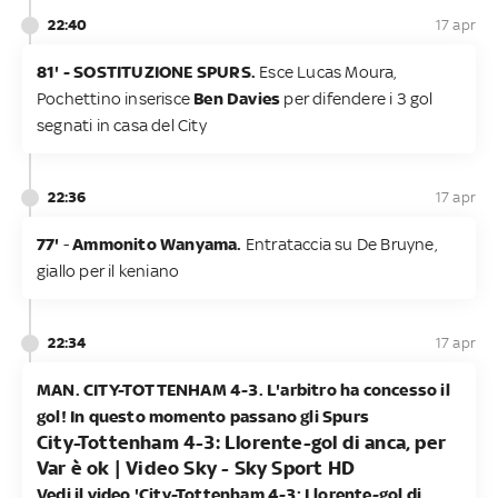
22:40
17 apr
81' - SOSTITUZIONE SPURS.
Esce Lucas Moura,
Pochettino inserisce
Ben Davies
per difendere i 3 gol
segnati in casa del City
22:36
17 apr
77'
-
Ammonito Wanyama.
Entrataccia su De Bruyne,
giallo per il keniano
22:34
17 apr
MAN. CITY-TOTTENHAM 4-3. L'arbitro ha concesso il
gol! In questo momento passano gli Spurs
City-Tottenham 4-3: Llorente-gol di anca, per
Var è ok | Video Sky - Sky Sport HD
Vedi il video 'City-Tottenham 4-3: Llorente-gol di