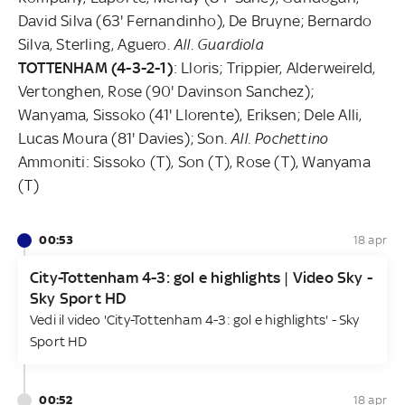
David Silva (63' Fernandinho), De Bruyne; Bernardo
Silva, Sterling, Aguero.
All. Guardiola
TOTTENHAM (4-3-2-1)
: Lloris; Trippier, Alderweireld,
Vertonghen, Rose (90' Davinson Sanchez);
Wanyama, Sissoko (41' Llorente), Eriksen; Dele Alli,
Lucas Moura (81' Davies); Son.
All. Pochettino
Ammoniti: Sissoko (T), Son (T), Rose (T), Wanyama
(T)
00:53
18 apr
City-Tottenham 4-3: gol e highlights | Video Sky -
Sky Sport HD
Vedi il video 'City-Tottenham 4-3: gol e highlights' - Sky
Sport HD
00:52
18 apr