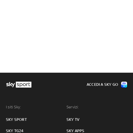
ACCEDI A SKY GO
I siti Sky:
Servizi:
SKY SPORT
SKY TV
SKY TG24
SKY APPS