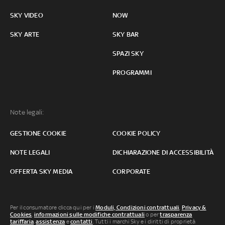
SKY VIDEO
NOW
SKY ARTE
SKY BAR
SPAZI SKY
PROGRAMMI
Note legali:
GESTIONE COOKIE
COOKIE POLICY
NOTE LEGALI
DICHIARAZIONE DI ACCESSIBILITÀ
OFFERTA SKY MEDIA
CORPORATE
Per il consumatore clicca qui per i
Moduli, Condizioni contrattuali
,
Privacy &
Cookies
,
informazioni sulle modifiche contrattuali
o per
trasparenza
tariffaria
,
assistenza
e
contatti
. Tutti i marchi Sky e i diritti di proprietà