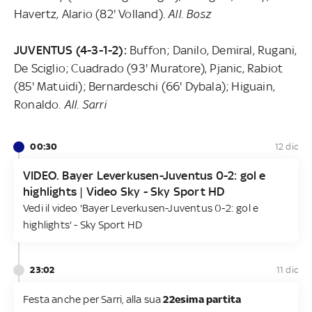
Havertz, Alario (82' Volland).
All. Bosz
JUVENTUS (4-3-1-2):
Buffon; Danilo, Demiral, Rugani,
De Sciglio; Cuadrado (93' Muratore), Pjanic, Rabiot
(85' Matuidi); Bernardeschi (66' Dybala); Higuain,
Ronaldo.
All. Sarri
00:30
12 dic
VIDEO. Bayer Leverkusen-Juventus 0-2: gol e
highlights | Video Sky - Sky Sport HD
Vedi il video 'Bayer Leverkusen-Juventus 0-2: gol e
highlights' - Sky Sport HD
23:02
11 dic
Festa anche per Sarri, alla sua
22esima partita