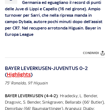
Germania ed eguagliano il record di punti
delle Juve di Lippi e Capello (16 nel girone). Ampio
turnover per Sarri, che nella ripresa manda in
campo Dybala, autore pochi minuti dopo dell’assist
per CR7. Nel recupero arrotonda Higuain. Bayer in
Europa League
CONDIVIDI
BAYER LEVERKUSEN-JUVENTUS 0-2
(
Highlights
)
75' Ronaldo
,
91' Higuain
BAYER LEVERKUSEN (4-4-2)
: Hradecky; L. Bender,
Dragovic, S. Bender, Sinkgraven; Bellarabi (66' Butler),
Demirbay (66' Baumgartlinger), Aranguiz, Diaby;