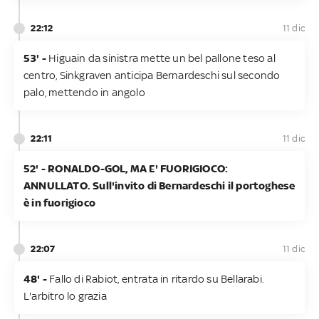
22:12
11 dic
53' -
Higuain da sinistra mette un bel pallone teso al
centro, Sinkgraven anticipa Bernardeschi sul secondo
palo, mettendo in angolo
22:11
11 dic
52' - RONALDO-GOL, MA E' FUORIGIOCO:
ANNULLATO. Sull'invito di Bernardeschi il portoghese
è in fuorigioco
22:07
11 dic
48' -
Fallo di Rabiot, entrata in ritardo su Bellarabi.
L'arbitro lo grazia