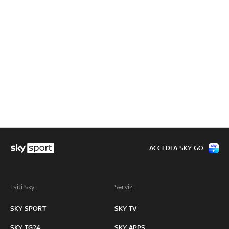
ACCEDI A SKY GO
I siti Sky:
Servizi:
SKY SPORT
SKY TV
SKY TG24
SKY APPS