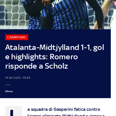
CHAMPIONS
Atalanta-Midtjylland 1-1, gol
e highlights: Romero
risponde a Scholz
01 dic 2020 - 19:45
©Ansa
L
a squadra di Gasperini fatica contro
l’ormai eliminato Midtjylland e riesce a