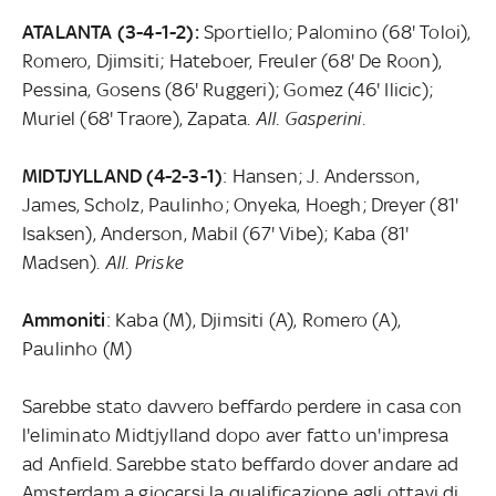
ATALANTA (3-4-1-2):
Sportiello; Palomino (68' Toloi),
Romero, Djimsiti; Hateboer, Freuler (68' De Roon),
Pessina, Gosens (86' Ruggeri); Gomez (46' Ilicic);
Muriel (68' Traore), Zapata.
All. Gasperini.
MIDTJYLLAND (4-2-3-1)
: Hansen; J. Andersson,
James, Scholz, Paulinho; Onyeka, Hoegh; Dreyer (81'
Isaksen), Anderson, Mabil (67' Vibe); Kaba (81'
Madsen).
All. Priske
Ammoniti
: Kaba (M), Djimsiti (A), Romero (A),
Paulinho (M)
Sarebbe stato davvero beffardo perdere in casa con
l'eliminato Midtjylland dopo aver fatto un'impresa
ad Anfield. Sarebbe stato beffardo dover andare ad
Amsterdam a giocarsi la qualificazione agli ottavi di