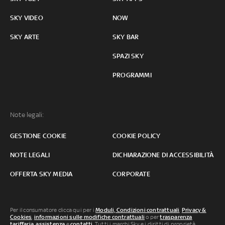
SKY VIDEO
NOW
SKY ARTE
SKY BAR
SPAZI SKY
PROGRAMMI
Note legali:
GESTIONE COOKIE
COOKIE POLICY
NOTE LEGALI
DICHIARAZIONE DI ACCESSIBILITÀ
OFFERTA SKY MEDIA
CORPORATE
Per il consumatore clicca qui per i
Moduli, Condizioni contrattuali
,
Privacy &
Cookies
,
informazioni sulle modifiche contrattuali
o per
trasparenza
tariffaria
,
assistenza
e
contatti
. Tutti i marchi Sky e i diritti di proprietà