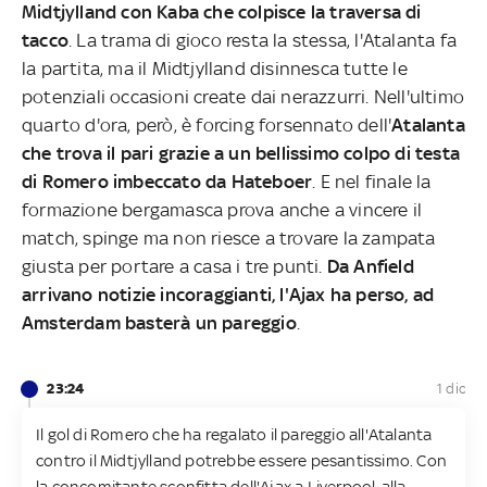
Midtjylland con Kaba che colpisce la traversa di
tacco
. La trama di gioco resta la stessa, l'Atalanta fa
la partita, ma il Midtjylland disinnesca tutte le
potenziali occasioni create dai nerazzurri. Nell'ultimo
quarto d'ora, però, è forcing forsennato dell'
Atalanta
che trova il pari grazie a un bellissimo colpo di testa
di Romero imbeccato da Hateboer
. E nel finale la
formazione bergamasca prova anche a vincere il
match, spinge ma non riesce a trovare la zampata
giusta per portare a casa i tre punti.
Da Anfield
arrivano notizie incoraggianti, l'Ajax ha perso, ad
Amsterdam basterà un pareggio
.
23:24
1 dic
Il gol di Romero che ha regalato il pareggio all'Atalanta
contro il Midtjylland potrebbe essere pesantissimo. Con
la concomitante sconfitta dell'Ajax a Liverpool, alla