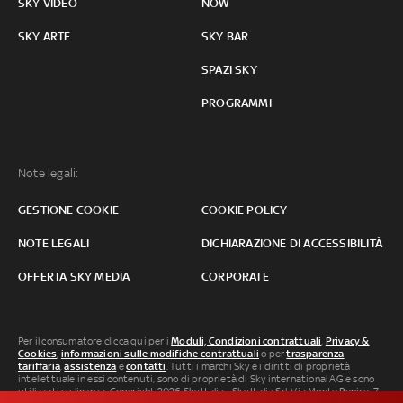
SKY VIDEO
NOW
SKY ARTE
SKY BAR
SPAZI SKY
PROGRAMMI
Note legali:
GESTIONE COOKIE
COOKIE POLICY
NOTE LEGALI
DICHIARAZIONE DI ACCESSIBILITÀ
OFFERTA SKY MEDIA
CORPORATE
Per il consumatore clicca qui per i
Moduli, Condizioni contrattuali
,
Privacy &
Cookies
,
informazioni sulle modifiche contrattuali
o per
trasparenza
tariffaria
,
assistenza
e
contatti
. Tutti i marchi Sky e i diritti di proprietà
intellettuale in essi contenuti, sono di proprietà di Sky international AG e sono
utilizzati su licenza. Copyright 2026 Sky Italia - Sky Italia Srl Via Monte Penice, 7 -