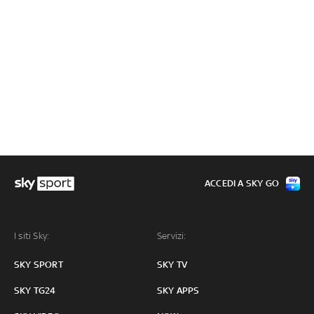
ACCEDI A SKY GO
I siti Sky:
Servizi:
SKY SPORT
SKY TV
SKY TG24
SKY APPS