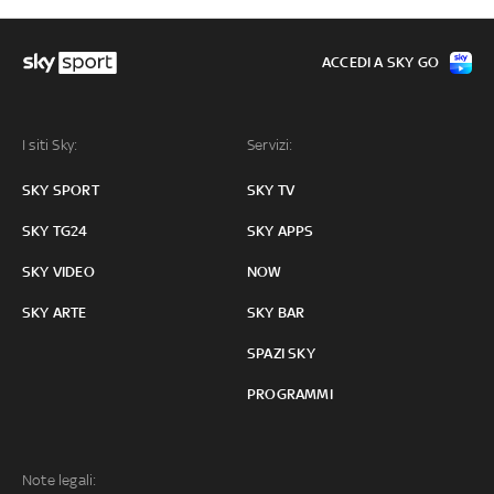
ACCEDI A SKY GO
I siti Sky:
Servizi:
SKY SPORT
SKY TV
SKY TG24
SKY APPS
SKY VIDEO
NOW
SKY ARTE
SKY BAR
SPAZI SKY
PROGRAMMI
Note legali: