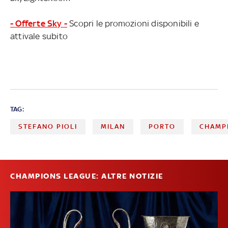
- Offerte Sky -
Scopri le promozioni disponibili e
attivale subito
TAG:
STEFANO PIOLI
MILAN
PORTO
CHAMP
CHAMPIONS LEAGUE: ALTRE NOTIZIE