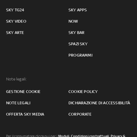
SKY TG24
SKY APPS
SKY VIDEO
NOW
SKY ARTE
SKY BAR
SPAZI SKY
PROGRAMMI
Note legali:
GESTIONE COOKIE
COOKIE POLICY
NOTE LEGALI
DICHIARAZIONE DI ACCESSIBILITÀ
OFFERTA SKY MEDIA
CORPORATE
Per il consumatore clicca qui per i
Moduli, Condizioni contrattuali
,
Privacy &