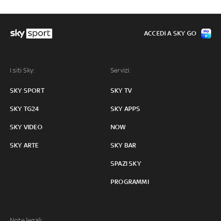
ACCEDI A SKY GO
I siti Sky:
Servizi:
SKY SPORT
SKY TV
SKY TG24
SKY APPS
SKY VIDEO
NOW
SKY ARTE
SKY BAR
SPAZI SKY
PROGRAMMI
Note legali: