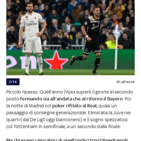
2/14
©LaPresse
Piccolo ripasso. Quell'anno l'Ajax superò il girone al secondo
posto
fermando sia all'andata che al ritorno il Bayern
. Poi
la notte di Madrid col
poker rifilato al Real,
quasi un
passaggio di consegne generazionale. Eliminata la Juve nei
quarti (dal De Ligt oggi bianconero) e il sogno spezzatosi
col Tottenham in semifinale, a un secondo dalla finale.
Ma chi erano i giocatori di quell'undici tipo? Rivediamoli