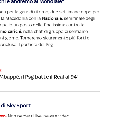
chi e andremo al Mondiale"
u per la gara di ritorno, due settimane dopo per
 la Macedonia con la
Nazionale
, semifinale degli
n palio un posto nella finalissima contro la
amo carichi
, nella chat di gruppo ci sentiamo
i giorno. Torneremo sicuramente più forti di
concluso il portiere del Psg.
E
bappé, il Psg batte il Real al 94'
 di Sky Sport
ver-
Non perderti live, news e video