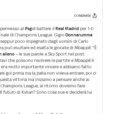
CONDIVIDI
 permesso al
Psg
di battere il
Real Madrid
per 1-0
 finale di Champions League. Gigio
Donnarumma
 seppur poco impegnato dagli uomini di Carlo
 gara può esultare ed esalta le giocate di Mbappé: "È
n alieno
– le sue parole a Sky Sport nel post
ravi che possono risolvere le partite e Mbappé è
, era molto importante vincere e abbiamo fatto
re gol prima ma la palla non voleva entrare, poi ci
uesta vittoria ma iniziamo a pensare anche ai
 Champions League, al ritorno dovremo fare
Il futuro di Kylian? Sono cose sue e deciderà lui