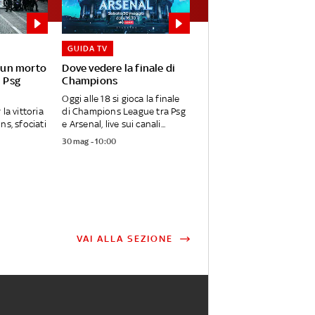
GUIDA TV
: un morto
Dove vedere la finale di
l Psg
Champions
Oggi alle 18 si gioca la finale
la vittoria
di Champions League tra Psg
ns, sfociati
e Arsenal, live sui canali...
30 mag - 10:00
VAI ALLA SEZIONE