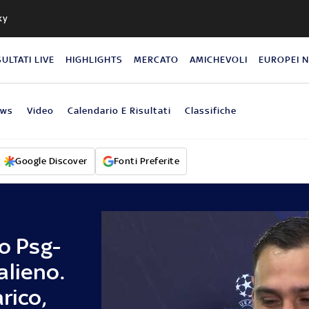
ky
SULTATI LIVE
HIGHLIGHTS
MERCATO
AMICHEVOLI
EUROPEI 
ews
Video
Calendario E Risultati
Classifiche
Google Discover
Fonti Preferite
 Psg-
alieno.
rico,