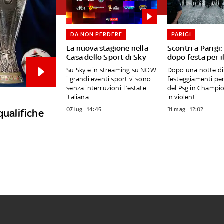
DA NON PERDERE
PARIGI
La nuova stagione nella
Scontri a Parigi
Casa dello Sport di Sky
dopo festa per i
Su Sky e in streaming su NOW
Dopo una notte di
i grandi eventi sportivi sono
festeggiamenti per 
senza interruzioni: l’estate
del Psg in Champio
italiana...
in violenti...
07 lug - 14:45
31 mag - 12:02
qualifiche