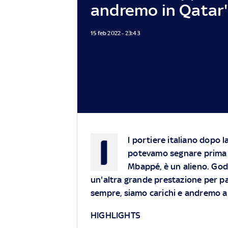
andremo in Qatar
15 feb 2022 - 23:43
I
l portiere italiano dopo l
potevamo segnare prima m
Mbappé, è un alieno. Godi
un'altra grande prestazione per pa
sempre, siamo carichi e andremo a
HIGHLIGHTS