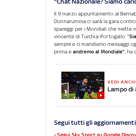
"Chat Nazionale? Siamo cari
Il 9 marzo appuntamento al Bernabe
Donnarumma ci sarà la gara contro
spareggi per i Mondiali che mette i
vincente di Turchia-Portogallo. "
Si
sempre e ci mandiamo messaggi ogn
prima e
andremo al Mondiale"
, ha 
VEDI ANCH
Lampo di M
Segui tutti gli aggiornamenti
- Segui Sky Sport su Google Disco